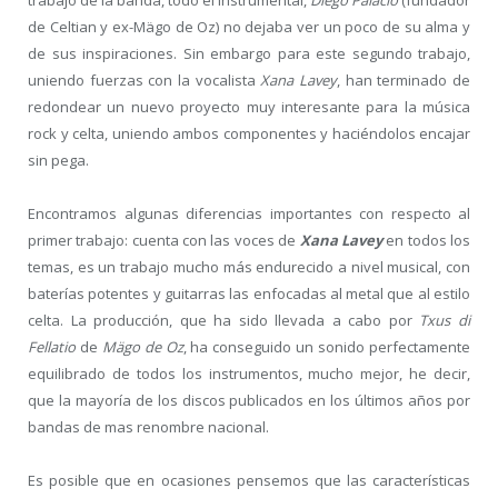
trabajo de la banda, todo el instrumental,
Diego Palacio
(fundador
de Celtian y ex-Mägo de Oz) no dejaba ver un poco de su alma y
de sus inspiraciones. Sin embargo para este segundo trabajo,
uniendo fuerzas con la vocalista
Xana Lavey
, han terminado de
redondear un nuevo proyecto muy interesante para la música
rock y celta, uniendo ambos componentes y haciéndolos encajar
sin pega.
Encontramos algunas diferencias importantes con respecto al
primer trabajo: cuenta con las voces de
Xana Lavey
en todos los
temas, es un trabajo mucho más endurecido a nivel musical, con
baterías potentes y guitarras las enfocadas al metal que al estilo
celta. La producción, que ha sido llevada a cabo por
Txus di
Fellatio
de
Mägo de Oz
, ha conseguido un sonido perfectamente
equilibrado de todos los instrumentos, mucho mejor, he decir,
que la mayoría de los discos publicados en los últimos años por
bandas de mas renombre nacional.
Es posible que en ocasiones pensemos que las características