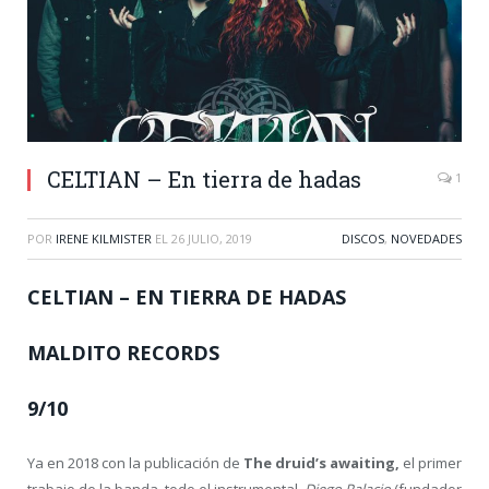
CELTIAN – En tierra de hadas
1
POR
IRENE KILMISTER
EL
26 JULIO, 2019
DISCOS
,
NOVEDADES
CELTIAN – EN TIERRA DE HADAS
MALDITO RECORDS
9/10
Ya en 2018 con la publicación de
The druid’s awaiting,
el primer