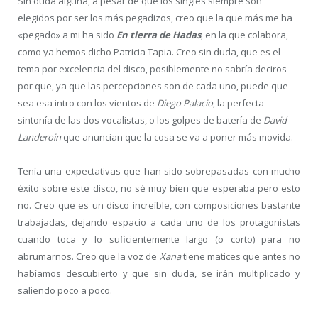
Sin duda alguna, a pesar de que los singles siempre son
elegidos por ser los más pegadizos, creo que la que más me ha
«pegado» a mi ha sido
En tierra de Hadas
, en la que colabora,
como ya hemos dicho Patricia Tapia. Creo sin duda, que es el
tema por excelencia del disco, posiblemente no sabría deciros
por que, ya que las percepciones son de cada uno, puede que
sea esa intro con los vientos de
Diego Palacio
, la perfecta
sintonía de las dos vocalistas, o los golpes de batería de
David
Landeroin
que anuncian que la cosa se va a poner más movida.
Tenía una expectativas que han sido sobrepasadas con mucho
éxito sobre este disco, no sé muy bien que esperaba pero esto
no. Creo que es un disco increíble, con composiciones bastante
trabajadas, dejando espacio a cada uno de los protagonistas
cuando toca y lo suficientemente largo (o corto) para no
abrumarnos. Creo que la voz de
Xana
tiene matices que antes no
habíamos descubierto y que sin duda, se irán multiplicado y
saliendo poco a poco.