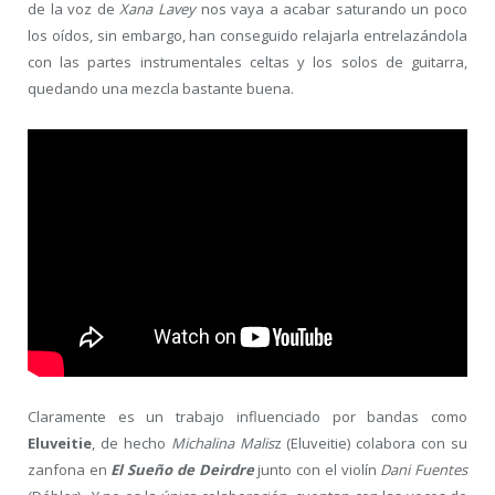
de la voz de
Xana Lavey
nos vaya a acabar saturando un poco
los oídos, sin embargo, han conseguido relajarla entrelazándola
con las partes instrumentales celtas y los solos de guitarra,
quedando una mezcla bastante buena.
Claramente es un trabajo influenciado por bandas como
Eluveitie
, de hecho
Michalina Malis
z (Eluveitie) colabora con su
zanfona en
El Sueño de Deirdre
junto con el violín
Dani Fuentes