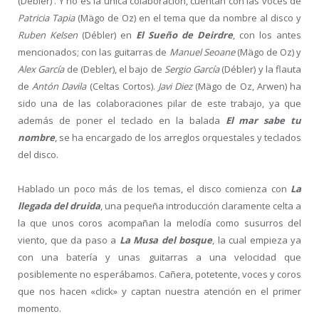
(Débler) . Y no es la única colaboración, cuentan con las voces de
Patricia Tapia
(Mägo de Oz) en el tema que da nombre al disco y
Ruben Kelsen
(Débler) en
El Sueño de Deirdre
, con los antes
mencionados; con las guitarras de
Manuel Seoane
(Mägo de Oz) y
Alex García
de (Debler), el bajo de
Sergio García
(Débler) y la flauta
de
Antón Davila
(Celtas Cortos).
Javi Diez
(Mägo de Oz, Arwen) ha
sido una de las colaboraciones pilar de este trabajo, ya que
además de poner el teclado en la balada
El mar sabe tu
nombre
, se ha encargado de los arreglos orquestales y teclados
del disco.
Hablado un poco más de los temas, el disco comienza con
La
llegada del druida
, una pequeña introducción claramente celta a
la que unos coros acompañan la melodía como susurros del
viento, que da paso a
La Musa del bosque
, la cual empieza ya
con una batería y unas guitarras a una velocidad que
posiblemente no esperábamos. Cañera, potetente, voces y coros
que nos hacen «click» y captan nuestra atención en el primer
momento.