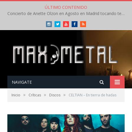
ÚLTIMO CONTENIDO
Concierto de Anette Olzon en Agosto en Madrid tocando temas de Nightwish
Instagram
Twitter
Youtube
Facebook
RSS
NAVIGATE
»
»
»
Inicio
Críticas
Discos
CELTIAN – En tierra de hadas