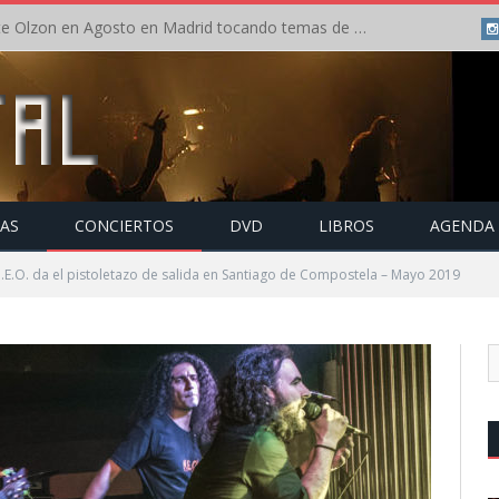
Concierto de Anette Olzon en Agosto en Madrid tocando temas de Nightwish
TAS
CONCIERTOS
DVD
LIBROS
AGENDA
E.O. da el pistoletazo de salida en Santiago de Compostela – Mayo 2019