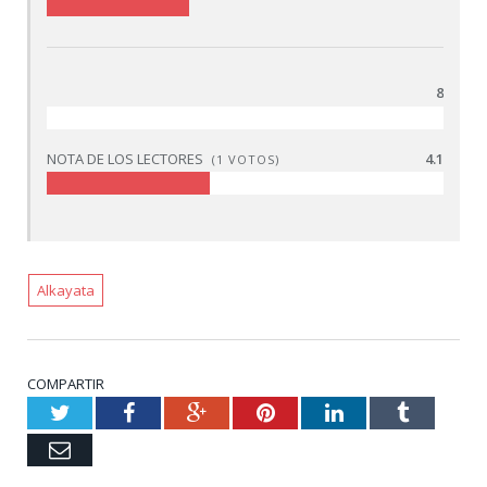
8
NOTA DE LOS LECTORES
4.1
(
1
VOTOS)
Alkayata
COMPARTIR
Twitter
Facebook
Google+
Pinterest
LinkedIn
Tumblr
Email