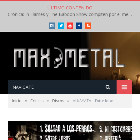
ÚLTIMO CONTENIDO
Crónica: In Flames y The Baboon Show compiten por el mejor concierto del día en el Leyendas del Rock – Viernes – Agosto 2026
Instagram
Twitter
Youtube
Facebook
RSS
NAVIGATE
»
»
»
Inicio
Críticas
Discos
ALKAYATA – Entre lobos