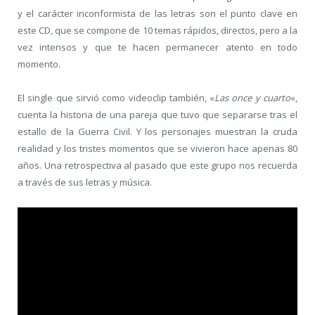
y el carácter inconformista de las letras son el punto clave en
este CD, que se compone de 10 temas rápidos, directos, pero a la
vez intensos y que te hacen permanecer atento en todo
momento.
El single que sirvió como videoclip también, «
Las once y cuarto
«,
cuenta la historia de una pareja que tuvo que separarse tras el
estallo de la Guerra Civil. Y los personajes muestran la cruda
realidad y los tristes momentos que se vivieron hace apenas 80
años. Una retrospectiva al pasado que este grupo nos recuerda
a través de sus letras y música.