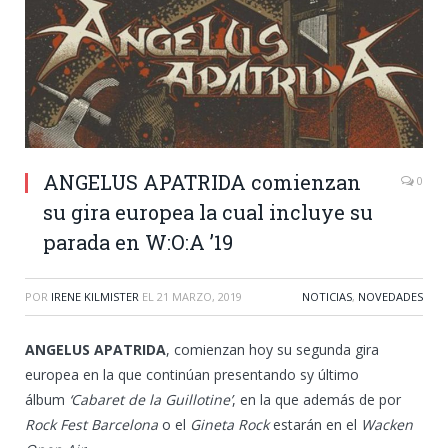
ANGELUS APATRIDA comienzan
0
su gira europea la cual incluye su
parada en W:O:A ’19
POR
IRENE KILMISTER
EL
21 MARZO, 2019
NOTICIAS
,
NOVEDADES
ANGELUS APATRIDA
, comienzan hoy su segunda gira
europea en la que continúan presentando sy último
álbum
‘Cabaret de la Guillotine’
, en la que además de por
Rock Fest Barcelona
o el
Gineta Rock
estarán en el
Wacken