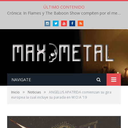
ÚLTIMO CONTENIDO
Crónica: In Flames y The Baboon Show compiten por el mejor concierto del día en el Leyendas del Rock – Viernes – Agosto 2026
Instagram
Twitter
Youtube
Facebook
RSS
NAVIGATE
»
»
Inicio
Noticias
ANGELUS APATRIDA comienzan su gira
europea la cual incluye su parada en W:O:A ’19