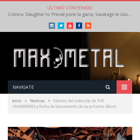
ÚLTIMO CONTENIDO
Crónica: Slaugther to Prevail pone la garra, Savatage la clase en la apertura del Leyendas del Rock – Miércoles – Agosto 2026
Instagram
Twitter
Youtube
Facebook
RSS
NAVIGATE
»
»
Inicio
Noticias
Estreno del videoclip de THE
CRANBERRIES y fecha de lanzamiento de su próximo álbum