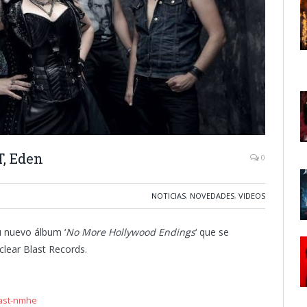
, Eden
0
NOTICIAS
,
NOVEDADES
,
VIDEOS
u nuevo álbum ‘
No More Hollywood Endings
‘ que se
clear Blast Records.
east-nmhe