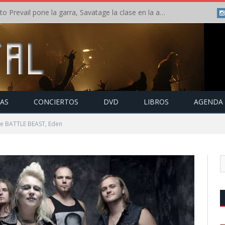
Crónica: Slaugther to Prevail pone la garra, Savatage la clase en la apertura del Leyendas del Rock – Miércoles – Agosto 2026
TAS
CONCIERTOS
DVD
LIBROS
AGENDA
e BATTLE BEAST, Eden