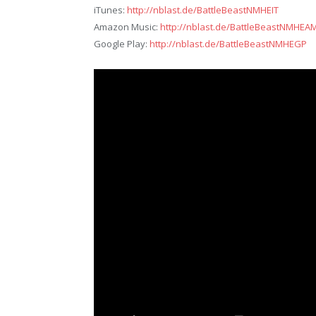
iTunes:
http://nblast.de/BattleBeastNMHEIT
Amazon Music:
http://nblast.de/BattleBeastNMHEA
Google Play:
http://nblast.de/BattleBeastNMHEGP