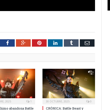
tter
Facebook
Google+
Pinterest
LinkedIn
Tumblr
Email
RE, 2025
1
30 OCTUBRE, 2025
0
himo abandona Battle
CRÓNICA: Battle Beast y