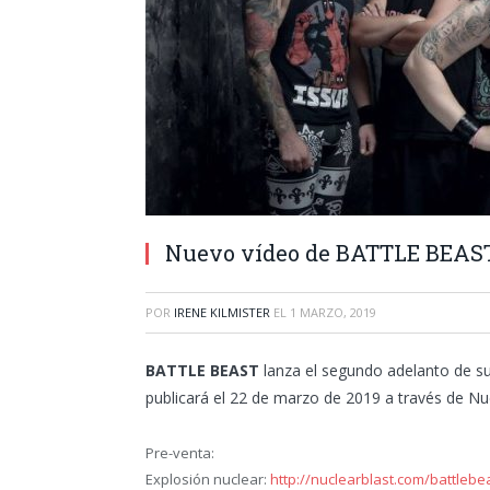
Nuevo vídeo de BATTLE BEAST
POR
IRENE KILMISTER
EL
1 MARZO, 2019
BATTLE BEAST
lanza el segundo adelanto de s
publicará el 22 de marzo de 2019 a través de Nu
Pre-venta:
Explosión nuclear:
http://nuclearblast.com/battleb