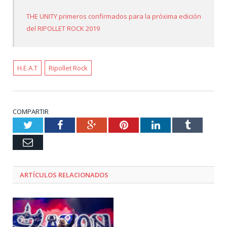
THE UNITY primeros confirmados para la próxima edición
del RIPOLLET ROCK 2019
H.E.A.T
Ripollet Rock
COMPARTIR
Twitter
Facebook
Google+
Pinterest
LinkedIn
Tumblr
Email
ARTÍCULOS RELACIONADOS