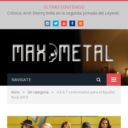
ÚLTIMO CONTENIDO
Crónica: Arch Enemy brilla en la segunda jornada del Leyendas del Rock – Jueves – Agosto 2026
Instagram
Twitter
Youtube
Facebook
RSS
NAVIGATE
»
»
Inicio
Sin categoría
H.E.A.T confirmados para el Ripollet
Rock 2019