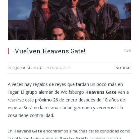
¡Vuelven Heavens Gate!
0
POR
JORDI TÀRREGA
EL
9 ENERO, 2019
NOTICIAS
A veces hay regalos de reyes que tardan un poco más en
llegar. El grupo alemán de Wolfsburgo
Heavens Gate
van a
reunirse este próximo 26 de enero después de 18 años de
espera. Será en la misma ciudad germana y veremos si la
cosa tiene continuidad.
En
Heavens Gate
encontramos a muchas caras conocidas como
la del legendario productor
Sascha Paeth
, también guitarra