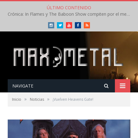
ÚLTIMO CONTENIDO
Crónica: In Flames y The Baboon Show compiten por el mejor concierto del día en el Leyendas del Rock – Viernes – Agosto 2026
Instagram
Twitter
Youtube
Facebook
RSS
NAVIGATE
»
»
Inicio
Noticias
¡Vuelven Heavens Gate!