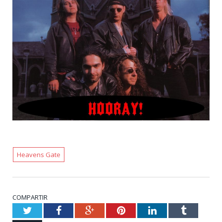
Heavens Gate
COMPARTIR
Twitter
Facebook
Google+
Pinterest
LinkedIn
Tumblr