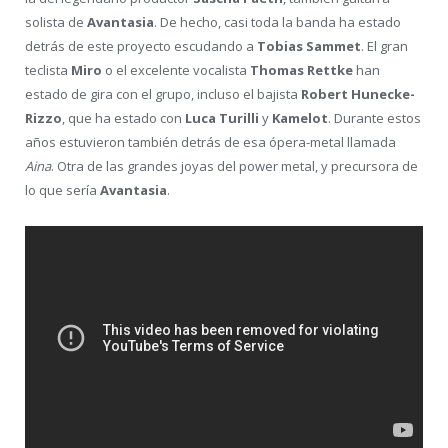
solista de
Avantasia
. De hecho, casi toda la banda ha estado
detrás de este proyecto escudando a
Tobias Sammet
. El gran
teclista
Miro
o el excelente vocalista
Thomas Rettke
han
estado de gira con el grupo, incluso el bajista
Robert Hunecke-
Rizzo
, que ha estado con
Luca Turilli
y
Kamelot
. Durante estos
años estuvieron también detrás de esa ópera-metal llamada
Aina
. Otra de las grandes joyas del power metal, y precursora de
lo que sería
Avantasia
.