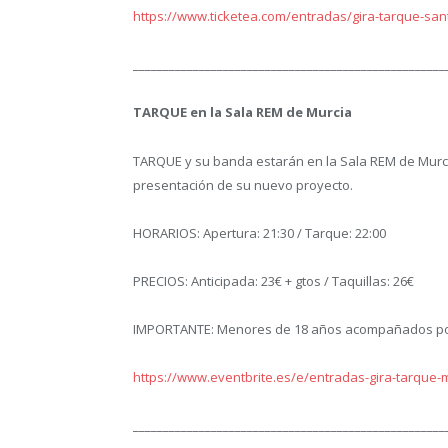
https://www.ticketea.com/entradas/gira-tarque-san
____________________________________________________
TARQUE en la Sala REM de Murcia
TARQUE y su banda estarán en la Sala REM de Murci
presentación de su nuevo proyecto.
HORARIOS: Apertura: 21:30 / Tarque: 22:00
PRECIOS: Anticipada: 23€ + gtos / Taquillas: 26€
IMPORTANTE: Menores de 18 años acompañados por 
https://www.eventbrite.es/e/entradas-gira-tarque-
____________________________________________________