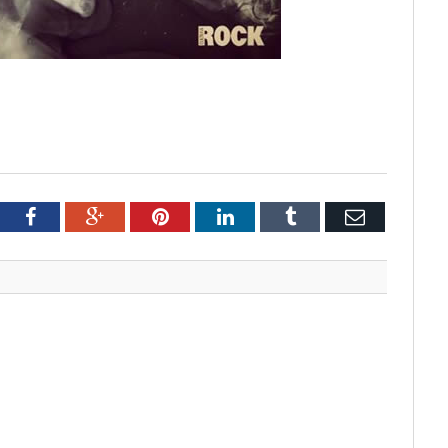
tter
Facebook
Google+
Pinterest
LinkedIn
Tumblr
Email