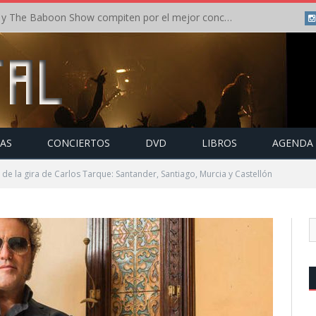
Crónica: In Flames y The Baboon Show compiten por el mejor concierto del día en el Leyendas del Rock – Viernes – Agosto 2026
TAS
CONCIERTOS
DVD
LIBROS
AGENDA
 de la gira de Carlos Tarque: Santander, Santiago, Murcia y Castellón