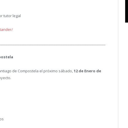
tutor legal
tander/
______________________________________________________________
postela
Santiago de Compostela el próximo sábado,
12 de Enero de
oyecto.
os