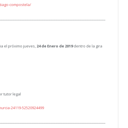
tiago-compostela/
______________________________________________________________
a el próximo jueves,
24 de Enero de 2019
dentro de la gira
tutor legal
murcia-24119-52520924499
______________________________________________________________