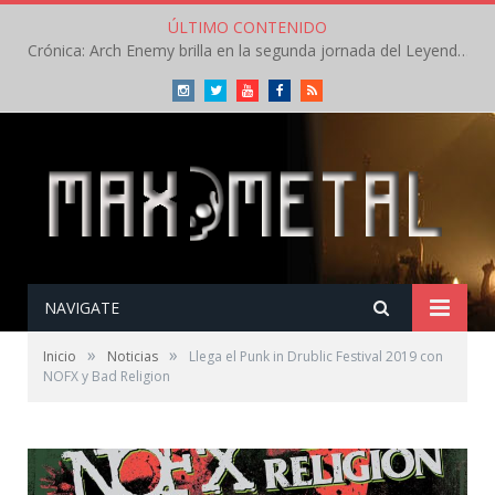
ÚLTIMO CONTENIDO
Crónica: Arch Enemy brilla en la segunda jornada del Leyendas del Rock – Jueves – Agosto 2026
Instagram
Twitter
Youtube
Facebook
RSS
NAVIGATE
»
»
Inicio
Noticias
Llega el Punk in Drublic Festival 2019 con
NOFX y Bad Religion