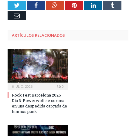
Twitter
Facebook
Google+
Pinterest
LinkedIn
Tumblr
Email
ARTÍCULOS RELACIONADOS
6 JULIO, 2026
0
Rock Fest Barcelona 2026 –
Día 3: Powerwolf se corona
en una despedida cargada de
himnos punk