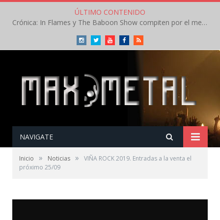
ÚLTIMO CONTENIDO
Crónica: In Flames y The Baboon Show compiten por el mejor concierto del día en el Leyendas del Rock – Viernes – Agosto 2026
Instagram
Twitter
Youtube
Facebook
RSS
NAVIGATE
»
»
Inicio
Noticias
VIÑA ROCK 2019. Entradas a la venta el
próximo 25/09