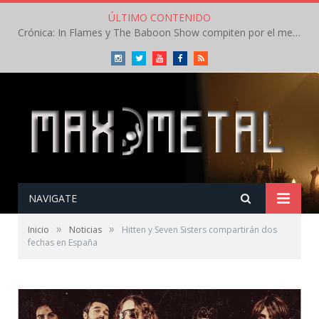
ÚLTIMO CONTENIDO
Crónica: In Flames y The Baboon Show compiten por el mejor concierto del día en el Leyendas del Rock – Viernes – Agosto 2026
Instagram
Twitter
Youtube
Facebook
RSS
NAVIGATE
»
»
Inicio
Noticias
Hitten y Seven Sisters compartirán dos
fechas en España