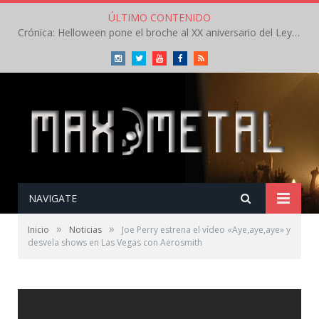
ÚLTIMO CONTENIDO
Crónica: Helloween pone el broche al XX aniversario del Leyendas del Rock – Sábado – Agosto 2026
Instagram
Twitter
Youtube
Facebook
RSS
NAVIGATE
»
»
Inicio
Noticias
Joe Perry estrena el vídeo «Aye,aye,aye» y
desvela shows en Las Vegas con Aerosmith