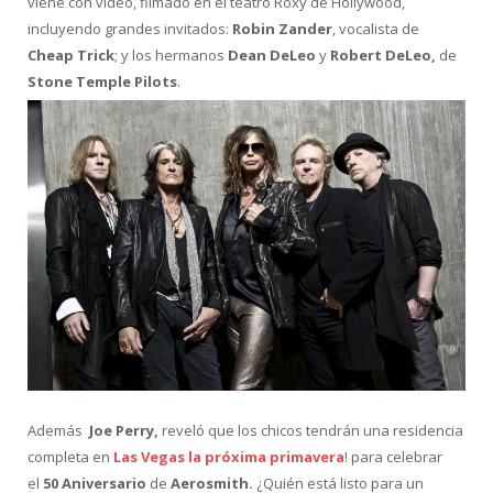
viene con video, filmado en el teatro Roxy de Hollywood,
incluyendo grandes invitados:
Robin Zander
, vocalista de
Cheap Trick
; y los hermanos
Dean DeLeo
y
Robert DeLeo,
de
Stone Temple Pilots
.
Además
Joe Perry,
reveló que los chicos tendrán una residencia
completa en
Las Vegas la próxima primavera
! para celebrar
el
50 Aniversario
de
Aerosmith.
¿Quién está listo para un