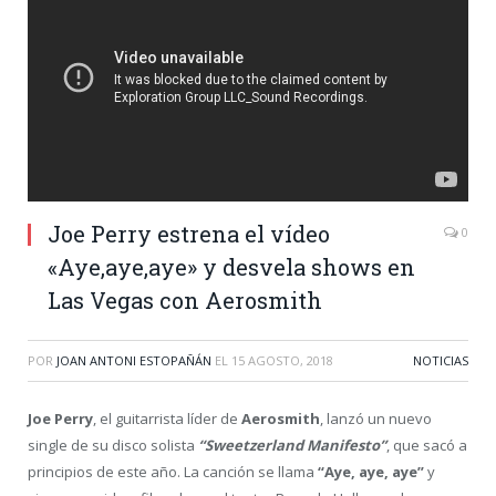
Joe Perry estrena el vídeo
0
«Aye,aye,aye» y desvela shows en
Las Vegas con Aerosmith
POR
JOAN ANTONI ESTOPAÑÁN
EL
15 AGOSTO, 2018
NOTICIAS
Joe Perry
, el guitarrista líder de
Aerosmith
, lanzó un nuevo
single de su disco solista
“Sweetzerland Manifesto”
, que sacó a
principios de este año. La canción se llama
“Aye, aye, aye”
y