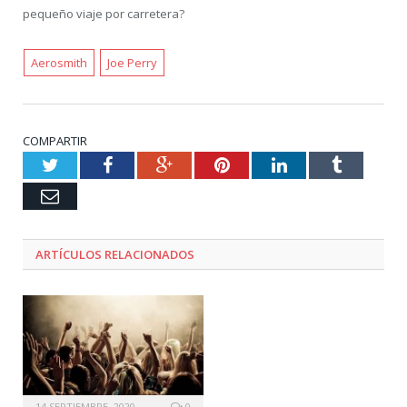
pequeño viaje por carretera?
Aerosmith
Joe Perry
COMPARTIR
Twitter
Facebook
Google+
Pinterest
LinkedIn
Tumblr
Email
ARTÍCULOS RELACIONADOS
14 SEPTIEMBRE, 2020
0