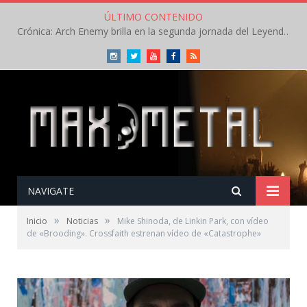
ÚLTIMO CONTENIDO
Crónica: Arch Enemy brilla en la segunda jornada del Leyendas del Rock – Jueves – Agosto 2026
Instagram
Twitter
Youtube
Facebook
RSS
NAVIGATE
»
»
Inicio
Noticias
Mike Shinoda, de Linkin Park, con vídeo
de «Brooding». Crossfaith estrenan vídeo de «Catastrophe»