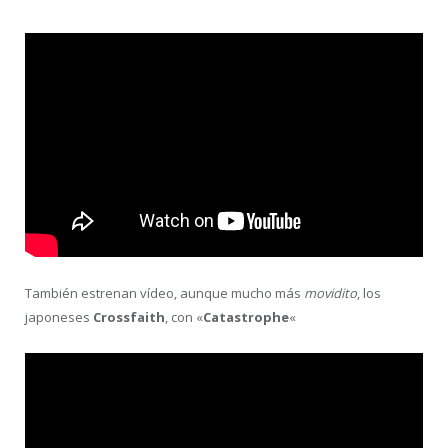
También estrenan vídeo, aunque mucho más
movidito
, los
japoneses
Crossfaith
, con «
Catastrophe
«