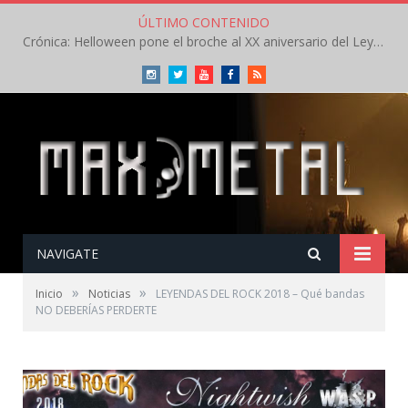
ÚLTIMO CONTENIDO
Crónica: In Flames y The Baboon Show compiten por el mejor concierto del día en el Leyendas del Rock – Viernes – Agosto 2026
Instagram
Twitter
Youtube
Facebook
RSS
NAVIGATE
»
»
Inicio
Noticias
LEYENDAS DEL ROCK 2018 – Qué bandas
NO DEBERÍAS PERDERTE