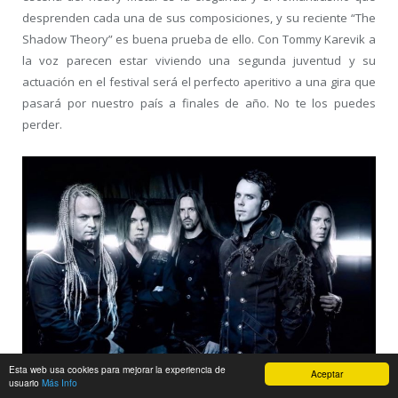
desprenden cada una de sus composiciones, y su reciente “The
Shadow Theory” es buena prueba de ello. Con Tommy Karevik a
la voz parecen estar viviendo una segunda juventud y su
actuación en el festival será el perfecto aperitivo a una gira que
pasará por nuestro país a finales de año. No te los puedes
perder.
Esta web usa cookies para mejorar la experiencia de
Aceptar
usuario
Más Info