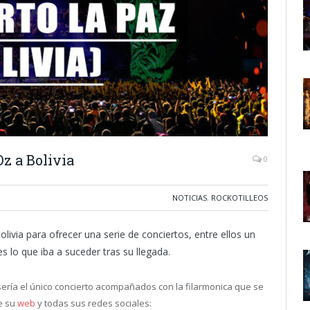
Oz a Bolivia
0
NOTICIAS
,
ROCKOTILLEOS
livia para ofrecer una serie de conciertos, entre ellos un
 lo que iba a suceder tras su llegada.
 sería el único concierto acompañados con la filarmonica que se
e su
web
y todas sus redes sociales: