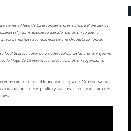
 ajenas a Mägo de Oz el concierto previsto para el día de hoy
ealizarse tal y como estaba concebido, siendo un concierto
el que la banda está acompañada de una Orquesta Sinfónica.
or local Gustavo Tovar para poder realizar dicho evento y que no
. Desde Mägo de Oz llevamos meses haciendo un seguimiento
cer un concierto con el formato de la gira del 30 aniversario.
os a disculparse con el publico y tuvo una serie de palabra con
ones.