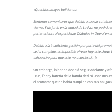
«Queridos amigos bolivianos:
Sentimos comunicaros que debido a causas totalmente
viernes 8 de junio en la ciudad de La Paz, no podrá r
perteneciente al espectáculo ‘Diabulus in Opera’ en 
Debido a la insuficiente gestión por parte del promot
se ha cumplido, es imposible ofrecer hoy este show
exhaustivo para que esto no ocurriese.[…]»
Sin embargo, la banda decidió seguir adelante y ofre
Txus, líder y batería de la banda dedicó unos minut
el promotor que no había cumplido con sus obligaci