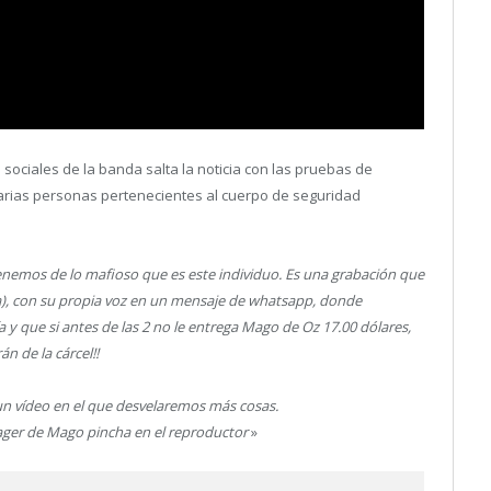
 sociales de la banda salta la noticia con las pruebas de
arias personas pertenecientes al cuerpo de seguridad
enemos de lo mafioso que es este individuo. Es una grabación que
), con su propia voz en un mensaje de whatsapp, donde
a y que si antes de las 2 no le entrega Mago de Oz 17.00 dólares,
 de la cárcel!!
 vídeo en el que desvelaremos más cosas.
ager de Mago pincha en el reproductor
»