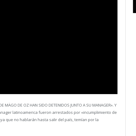
ROS DE MÄGO DE OZ HAN SIDO DETENIDOS JUNTO A SU MANAGER». Y
u manager latinoamerica fueron arrestados por «incumplimiento de
ya que no hablarán hasta salir del país, temían por la