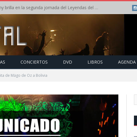
Crónica: Arch Enemy brilla en la segunda jornada del Leyendas del Rock – Jueves – Agosto 2026
TAS
CONCIERTOS
DVD
LIBROS
AGENDA
sita de Mägo de Oz a Bolivia