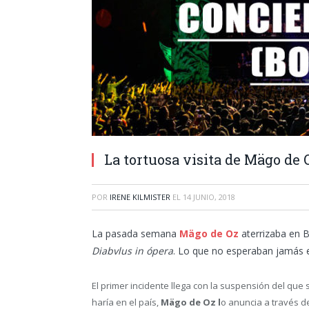
La tortuosa visita de Mägo de 
POR
IRENE KILMISTER
EL
14 JUNIO, 2018
La pasada semana
Mägo de Oz
aterrizaba en Bo
Diabvlus in ópera
. Lo que no esperaban jamás es
El primer incidente llega con la suspensión del que
haría en el país,
Mägo de Oz l
o anuncia a través d