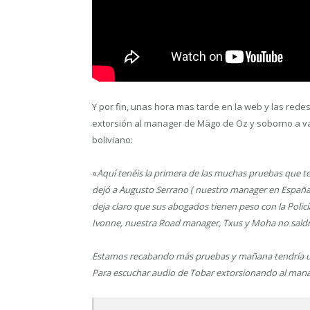
Y por fin, unas hora mas tarde en la web y las redes
extorsión al manager de Mägo de Oz y soborno a v
boliviano:
«
Aquí tenéis la primera de las muchas pruebas que t
dejó a Augusto Serrano ( nuestro manager en España
deja claro que sus abogados tienen peso con la Policí
Ivonne, nuestra Road manager, Txus y Moha no saldrán
Estamos recabando más pruebas y mañana tendría un
Para escuchar audio de Tobar extorsionando al man