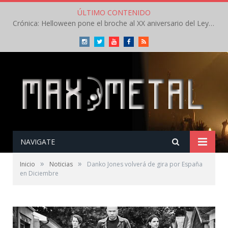
ÚLTIMO CONTENIDO
Crónica: Helloween pone el broche al XX aniversario del Leyendas del Rock – Sábado – Agosto 2026
Instagram
Twitter
Youtube
Facebook
RSS
NAVIGATE
»
»
Inicio
Noticias
Danko Jones volverá de gira por España
en Diciembre