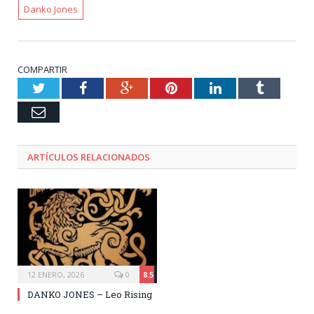
Danko Jones
COMPARTIR
Twitter
Facebook
Google+
Pinterest
LinkedIn
Tumblr
Email
ARTÍCULOS RELACIONADOS
12 ENERO, 2026
0
8.5
DANKO JONES – Leo Rising