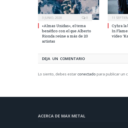
3 JUNIO, 2020
0
11 SEPTIE
«Almas Unidas», el tema
Cyhra la
benéfico con el que Alberto
In Flame
Rionda reúne a más de 20
vídeo ‘K
artistas
DEJA UN COMENTARIO
Lo siento, debes estar
conectado
para publicar un 
ACERCA DE MAX METAL