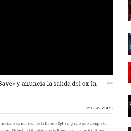
ave» y anuncia la salida del ex In
0
NOTICIAS
,
VIDEOS
unciado su marcha de la banda
Cyhra
, grupo que compartía
a Jesper Strömblad (también ex In Flames), el guitarrista Euge