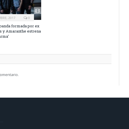
MBRE, 2017
0
 banda formada por ex
s y Amaranthe estrena
arma’
comentario.