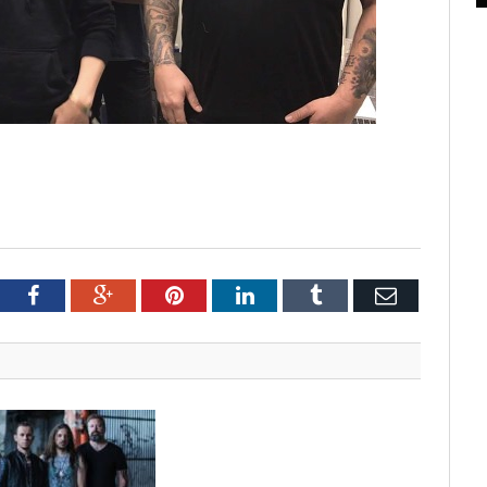
tter
Facebook
Google+
Pinterest
LinkedIn
Tumblr
Email