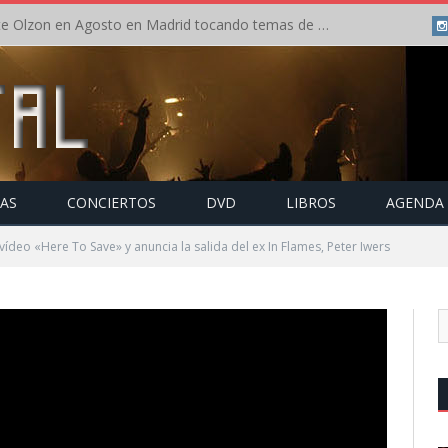
Concierto de Anette Olzon en Agosto en Madrid tocando temas de Nightwish
TAS
CONCIERTOS
DVD
LIBROS
AGENDA
vídeo «Here To Save» y anuncia la salida del ex In Flames, Peter Iwers