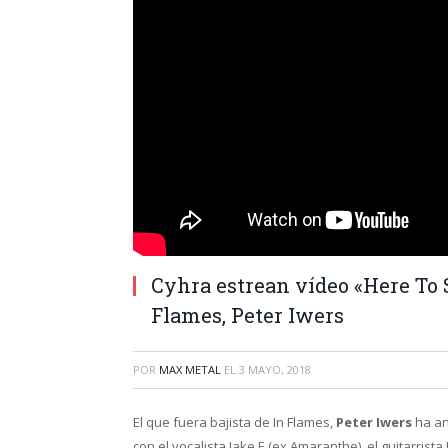
Cyhra estrean vídeo «Here To S
Flames, Peter Iwers
POR
MAX METAL
EL
3 MAYO, 2018
El que fuera bajista de In Flames,
Peter Iwers
ha an
con el vocalista Jake E (ex Amaranthe), el guitarrist