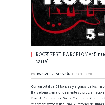
ROCK FEST BARCELONA: 5 nuev
cartel
POR
JOAN ANTONI ESTOPAÑÁN
EL
13 ABRIL, 2018
Con un total de 51 bandas y algunos de los mayore
Barcelona
cierra oficialmente su programación pa
Parc de Can Zam de Santa Coloma de Gramenet. 
‘madman’
Ozzy Osbourne
, el retorno de
Judas 