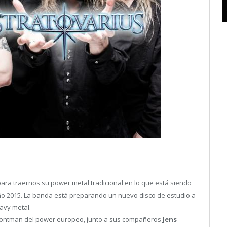
ara traernos su power metal tradicional en lo que está siendo
el año 2015. La banda está preparando un nuevo disco de estudio a
eavy metal.
frontman del power europeo, junto a sus compañeros
Jens