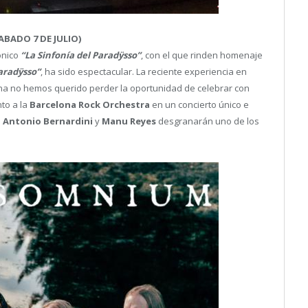
ABADO 7 DE JULIO)
ónico
“La Sinfonía del Paradÿsso”
, con el que rinden homenaje
aradÿsso”
, ha sido espectacular. La reciente experiencia en
ona no hemos querido perder la oportunidad de celebrar con
nto a la
Barcelona Rock Orchestra
en un concierto único e
a
Antonio Bernardini
y
Manu Reyes
desgranarán uno de los