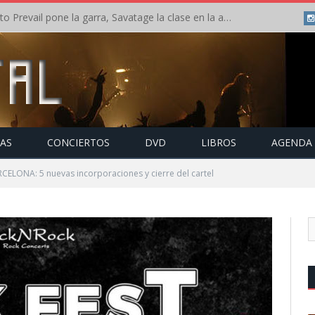
Crónica: Slaugther to Prevail pone la garra, Savatage la clase en la apertura del Leyendas del Rock – Miércoles – Agosto 2026
TAS
CONCIERTOS
DVD
LIBROS
AGENDA
CELONA: 5 nuevas incorporaciones y cierre del cartel