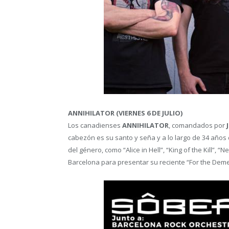
ANNIHILATOR (VIERNES 6 DE JULIO)
Los canadienses
ANNIHILATOR
, comandados por
cabezón es su santo y seña y a lo largo de 34 años
del género, como “Alice in Hell”, “King of the Kill”, 
Barcelona para presentar su reciente “For the Dem