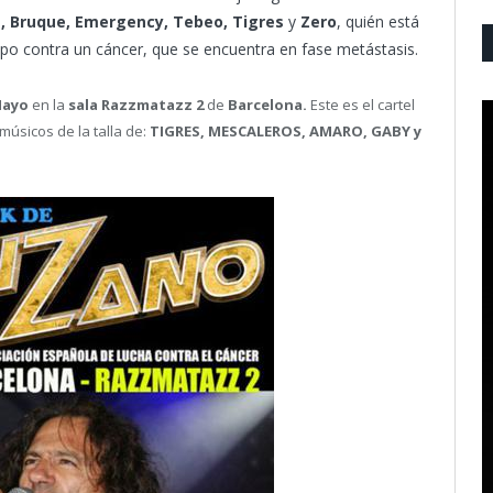
a, Bruque, Emergency, Tebeo, Tigres
y
Zero
, quién está
po contra un cáncer, que se encuentra en fase metástasis.
Mayo
en la
sala Razzmatazz 2
de
Barcelona.
Este es el cartel
úsicos de la talla de:
TIGRES, MESCALEROS, AMARO, GABY y