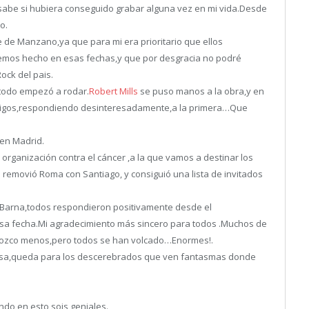
n sabe si hubiera conseguido grabar alguna vez en mi vida.Desde
o.
e de Manzano,ya que para mi era prioritario que ellos
semos hecho en esas fechas,y que por desgracia no podré
ock del pais.
 todo empezó a rodar.
Robert Mills
se puso manos a la obra,y en
migos,respondiendo desinteresadamente,a la primera…Que
 en Madrid.
 organización contra el cáncer ,a la que vamos a destinar los
o
removió Roma con Santiago, y consiguió una lista de invitados
n Barna,todos respondieron positivamente desde el
 esa fecha.Mi agradecimiento más sincero para todos .Muchos de
onozco menos,pero todos se han volcado…Enormes!.
versa,queda para los descerebrados que ven fantasmas donde
ndo en esto,sois geniales.