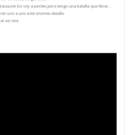
acia,me los voy a perder,pero tengo una batalla que librar…
ecer uno a uno este enorme detalle.
ue asi sea.