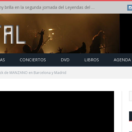
Crónica: Arch Enemy brilla en la segunda jornada del Leyendas del Rock – Jueves – Agosto 2026
TAS
CONCIERTOS
DVD
LIBROS
AGENDA
ock de MANZANO en Barcelona y Madrid