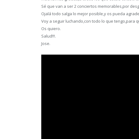
Sé que van a ser 2 conciertos memorables,por desgr
Ojalá todo salga lo mejor posible,y os pueda agrad
Voy a seguir luchando,con todo lo que tengo,para q
Os quiero.
Salud!!!.
Jose.