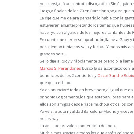
nos consiguió un contrato discográfico.Sin él,quie
luego,a finales de los 70 en Barcelona,seguro que n
Le dije que me dejara pensarlo,lo hablé con la gent
estuvieran ahi,interpretando los temas que hubié
hacer yo,con algunos de los mejores cantantes de R
En cuanto me dieron su aprobación,llamé a Gaby y
poco tiempo teniamos sala y fecha…Y todos mis a
grandes sois!.
Se lo dije a Rudy,y rápidamente se prendió la llama
Marcos S. Perandones
buscó la sala,contactó con la
beneficios de los 2 conciertos y
Oscar Sancho Rubi
que quita el hipo.
Ya os anunciaré todo en breve,pero,al igual que e
principio.Logicamente,los que estaban libres para
ellos son amigos desde hace mucho,a otros los c
Ya veis,la puta rivalidad Barcelona-Madrid y vice
no los hay.
La amistad prevalece,por encima de todo.
Muchisimas gracias,a todos los que estáis colabora