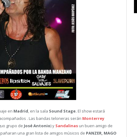
naje en
Madrid
, en la sala
Sound Stage.
El show estará
 acompañados . Las bandas teloneras serán
Monterrey
iguo grupo de
José Antonio
) y
Sandalinas
un buen amigo de
ompañaran una gran lista de amigos músicos de
PANZER, MAGO