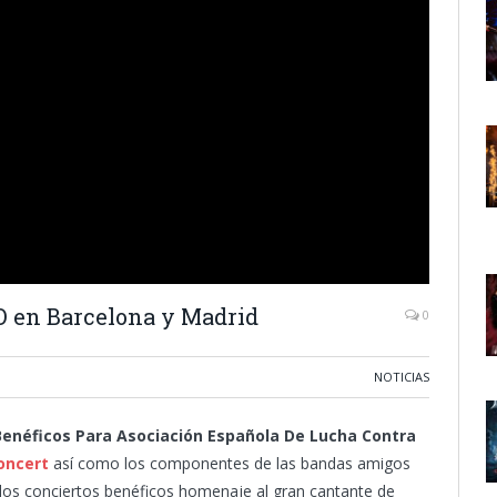
 en Barcelona y Madrid
0
NOTICIAS
enéficos Para Asociación Española De Lucha Contra
oncert
así como los componentes de las bandas amigos
 los conciertos benéficos homenaje al gran cantante de