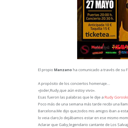
El propio
Manzano
ha comunicado a través de su 
A propósito de los conciertos homenaje…
«Joder,Rudy,que aún estoy vivo».
Esas fueron las palabras que le dije a
Rudy Goroski
Poco más de una semana más tarde recibi una lla
Barcelona.Me dijo que,todos mis amigos iban a esta
lo veia claro,lo dejábamos estar en ese mismo mom
Aclarar que Gaby,leg
endario cantante de Los Salvaj