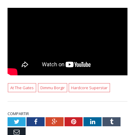
At The Gates
Dimmu Borgir
Hardcore Superstar
COMPARTIR
Twitter
Facebook
Google+
Pinterest
LinkedIn
Tumblr
Email