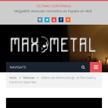
ÚLTIMO CONTENIDO
Megadeth anuncian conciertos en España en Abril
Instagram
Twitter
Youtube
Facebook
RSS
NAVIGATE
»
»
Inicio
Noticias
Vídeos de Dimmu Borgir, At The Gates y
Hardcore Superstar