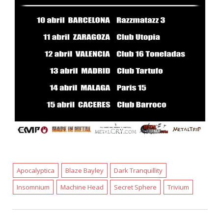
Apocalyptica
Blaze Bayley
Dark Tranquillity
Insomnium
Machine Head
Secret Sphere
Trivium