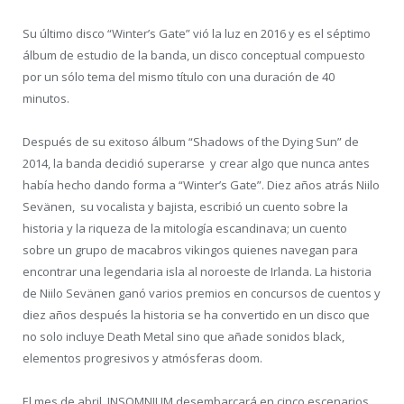
Su último disco “Winter’s Gate” vió la luz en 2016 y es el séptimo
álbum de estudio de la banda, un disco conceptual compuesto
por un sólo tema del mismo título con una duración de 40
minutos.
Después de su exitoso álbum “Shadows of the Dying Sun” de
2014, la banda decidió superarse y crear algo que nunca antes
había hecho dando forma a “Winter’s Gate”. Diez años atrás Niilo
Sevänen, su vocalista y bajista, escribió un cuento sobre la
historia y la riqueza de la mitología escandinava; un cuento
sobre un grupo de macabros vikingos quienes navegan para
encontrar una legendaria isla al noroeste de Irlanda. La historia
de Niilo Sevänen ganó varios premios en concursos de cuentos y
diez años después la historia se ha convertido en un disco que
no solo incluye Death Metal sino que añade sonidos black,
elementos progresivos y atmósferas doom.
El mes de abril INSOMNIUM desembarcará en cinco escenarios