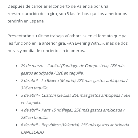
Después de cancelar el concierto de Valencia por una
reestructuración de la gira, son 5 las fechas que los americanos
tendrán en España.
Presentarán su último trabajo «Catharsis» en el formato que ya
les funcionó en la anterior gira, «An Evening With…», más de dos
horas y media de concierto sin teloneros.
29 de marzo – Capitol (Santiago de Compostela). 28€ más
gastos anticipada / 32€ en taquilla.
2 de abril – La Riviera (Madrid). 28€ más gastos anticipada /
32€ en taquilla.
3 de abril – Custom (Sevilla). 25€ más gastos anticipada / 30€
en taquilla.
4 de abril – París 15 (Málaga). 25€ más gastos anticipada /
28€ en taquilla.
6 de abril – Repvblicca (Valencia). 25€ más gastos anticipada
CANCELADO