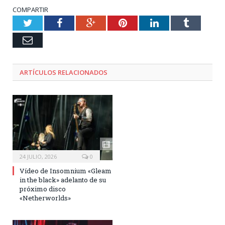
COMPARTIR
Twitter
Facebook
Google+
Pinterest
LinkedIn
Tumblr
Email
ARTÍCULOS RELACIONADOS
24 JULIO, 2026
0
Vídeo de Insomnium «Gleam
in the black» adelanto de su
próximo disco
«Netherworlds»