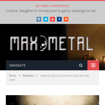
ÚLTIMO CONTENIDO
Crónica: Slaugther to Prevail pone la garra, Savatage la clase en la apertura del Leyendas del Rock – Miércoles – Agosto 2026
Instagram
Twitter
Youtube
Facebook
RSS
NAVIGATE
»
»
Inicio
Noticias
Agenda para la primera quincena de
Abril