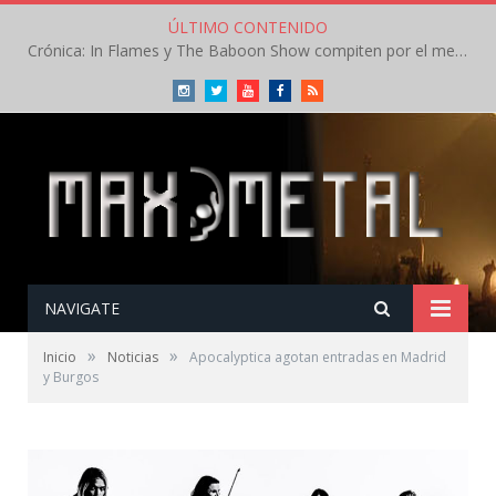
ÚLTIMO CONTENIDO
Crónica: In Flames y The Baboon Show compiten por el mejor concierto del día en el Leyendas del Rock – Viernes – Agosto 2026
Instagram
Twitter
Youtube
Facebook
RSS
NAVIGATE
»
»
Inicio
Noticias
Apocalyptica agotan entradas en Madrid
y Burgos