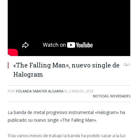
«The Falling Man», nuevo single de
0
Halogram
POR
YOLANDA SABATER ALGARRA
EL
2 MARZO, 2018
NOTICIAS
,
NOVEDADES
La banda de metal progresivo instrumental «Halogram» ha
publicado su nuevo single «The Falling Man».
Tras varios meses de trabajo la banda ha podido sacar a la luz