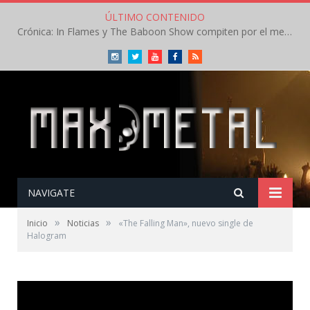
ÚLTIMO CONTENIDO
Crónica: In Flames y The Baboon Show compiten por el mejor concierto del día en el Leyendas del Rock – Viernes – Agosto 2026
Instagram
Twitter
Youtube
Facebook
RSS
NAVIGATE
»
»
Inicio
Noticias
«The Falling Man», nuevo single de
Halogram