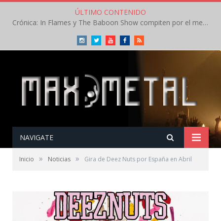
ÚLTIMO CONTENIDO
Crónica: In Flames y The Baboon Show compiten por el mejor concierto del día en el Leyendas del Rock – Viernes – Agosto 2026
Instagram
Twitter
Youtube
Facebook
RSS
NAVIGATE
»
»
Inicio
Noticias
Gira de Deez Nuts por España en Abril