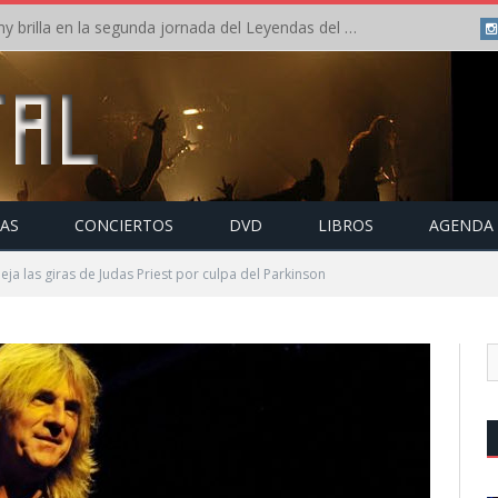
Crónica: Arch Enemy brilla en la segunda jornada del Leyendas del Rock – Jueves – Agosto 2026
TAS
CONCIERTOS
DVD
LIBROS
AGENDA
eja las giras de Judas Priest por culpa del Parkinson