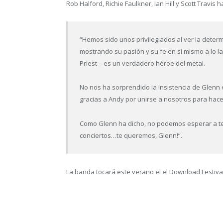
Rob Halford, Richie Faulkner, Ian Hill y Scott Travis
“Hemos sido unos privilegiados al ver la deter
mostrando su pasión y su fe en si mismo a lo l
Priest – es un verdadero héroe del metal.
No nos ha sorprendido la insistencia de Glenn 
gracias a Andy por unirse a nosotros para hac
Como Glenn ha dicho, no podemos esperar a te
conciertos…te queremos, Glenn!”.
La banda tocará este verano el el Download Festival