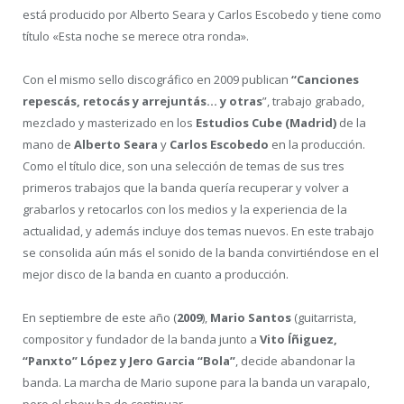
está producido por Alberto Seara y Carlos Escobedo y tiene como
título «Esta noche se merece otra ronda».
Con el mismo sello discográfico en 2009 publican
“Canciones
repescás, retocás y arrejuntás… y otras
”, trabajo grabado,
mezclado y masterizado en los
Estudios Cube (Madrid)
de la
mano de
Alberto Seara
y
Carlos Escobedo
en la producción.
Como el título dice, son una selección de temas de sus tres
primeros trabajos que la banda quería recuperar y volver a
grabarlos y retocarlos con los medios y la experiencia de la
actualidad, y además incluye dos temas nuevos. En este trabajo
se consolida aún más el sonido de la banda convirtiéndose en el
mejor disco de la banda en cuanto a producción.
En septiembre de este año (
2009
),
Mario Santos
(guitarrista,
compositor y fundador de la banda junto a
Vito Íñiguez,
“Panxto” López y Jero Garcia “Bola”
, decide abandonar la
banda. La marcha de Mario supone para la banda un varapalo,
pero el show ha de continuar…