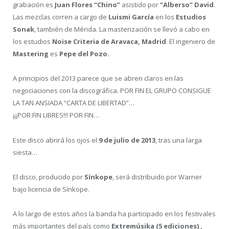
grabación es
Juan Flores “Chino”
asistido por
“Alberso” David
.
Las mezclas corren a cargo de
Luismi García
en los
Estudios
Sonak
, también de Mérida. La masterización se llevó a cabo en
los estudios
Noise Criteria de Aravaca, Madrid
. El ingeniero de
Mastering
es
Pepe del Pozo.
A principios del 2013 parece que se abren claros en las
negociaciones con la discográfica. POR FIN EL GRUPO CONSIGUE
LA TAN ANSIADA “CARTA DE LIBERTAD”…
¡¡¡POR FIN LIBRES!!! POR FIN…
Este disco abrirá los ojos el
9 de julio de 2013
, tras una larga
siesta…
El disco, producido por
Sínkope
, será distribuido por Warner
bajo licencia de Sínkope.
A lo largo de estos años la banda ha participado en los festivales
más importantes del país como
Extremúsika (5 ediciones) ,