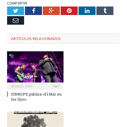
COMPARTIR
Twitter
Facebook
Google+
Pinterest
LinkedIn
Tumblr
Email
ARTÍCULOS RELACIONADOS
30 JULIO, 2025
0
SÍNKOPE publica «El Mar en
los Ojos»