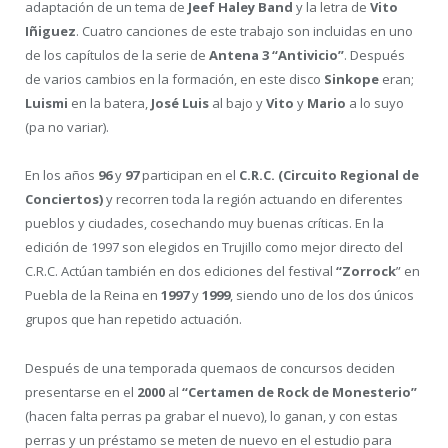
adaptación de un tema de
Jeef Haley Band
y la letra de
Vito
Iñiguez
. Cuatro canciones de este trabajo son incluidas en uno
de los capítulos de la serie de
Antena 3 “Antivicio”
. Después
de varios cambios en la formación, en este disco
Sinkope
eran;
Luismi
en la batera,
José Luis
al bajo y
Vito
y
Mario
a lo suyo
(pa no variar).
En los años
96
y
97
participan en el
C.R.C. (Circuito Regional de
Conciertos)
y recorren toda la región actuando en diferentes
pueblos y ciudades, cosechando muy buenas críticas. En la
edición de 1997 son elegidos en Trujillo como mejor directo del
C.R.C. Actúan también en dos ediciones del festival
“Zorrock
” en
Puebla de la Reina en
1997
y
1999
, siendo uno de los dos únicos
grupos que han repetido actuación.
Después de una temporada quemaos de concursos deciden
presentarse en el
2000
al
“Certamen de Rock de Monesterio”
(hacen falta perras pa grabar el nuevo), lo ganan, y con estas
perras y un préstamo se meten de nuevo en el estudio para