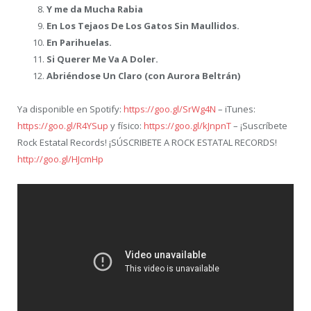
Y me da Mucha Rabia
En Los Tejaos De Los Gatos Sin Maullidos.
En Parihuelas.
Si Querer Me Va A Doler.
Abriéndose Un Claro (con Aurora Beltrán)
Ya disponible en Spotify:
https://goo.gl/SrWg4N
– iTunes:
https://goo.gl/R4YSup
y físico:
https://goo.gl/kJnpnT
– ¡Suscríbete
Rock Estatal Records! ¡SÚSCRIBETE A ROCK ESTATAL RECORDS!
http://goo.gl/HJcmHp