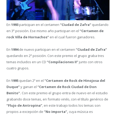
En
1993
participan en el certamen
“Ciudad de Zafra”
quedando
en 3ª posición. Ese mismo año participan en el
“Certamen de
rock Villa de Hornachos”
en el cual fueron ganadores.
En
1994
de nuevo participan en el certamen
“Ciudad de Zafra”
quedando en 2ª posición. Con este premio el grupo graba tres
temas incluidos en un CD
“Compilaciones II”
junto con otros
cuatro grupos.
En
1995
quedan 2º en el
“Certamen de Rock de Hinojosa del
Duque”
y ganan el
“Certamen de Rock Ciudad de Don
Benito”.
Con este premio el grupo entra de nuevo en el estudio
grabando doce temas, en formato vinilo, con el título genérico de
“Flujo de Antropina”
, en este trabajo todos los temas son
propios a excepción de
“No importa”,
cuya música es