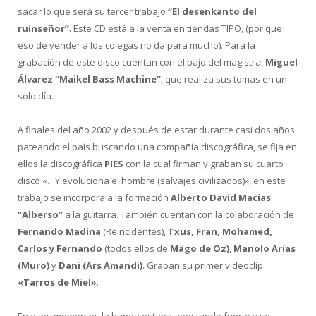
sacar lo que será su tercer trabajo
“El desenkanto del
ruínseñor”
. Este CD está a la venta en tiendas TIPO, (por que
eso de vender a los colegas no da para mucho). Para la
grabación de este disco cuentan con el bajo del magistral
Miguel
Álvarez “Maikel Bass Machine”
, que realiza sus tomas en un
solo día.
A finales del año 2002 y después de estar durante casi dos años
pateando el país buscando una compañía discográfica, se fija en
ellos la discográfica
PIES
con la cual firman y graban su cuarto
disco «…Y evoluciona el hombre (salvajes civilizados)», en este
trabajo se incorpora a la formación
Alberto David Macías
“Alberso”
a la guitarra. También cuentan con la colaboración de
Fernando Madina
(Reincidentes),
Txus, Fran, Mohamed,
Carlos y Fernando
(todos ellos de
Mägo de Oz)
,
Manolo Arias
(Muro)
y
Dani (Ars Amandi)
. Graban su primer videoclip
«Tarros de Miel»
.
En esos momentos la banda estaba apostando fuerte y se