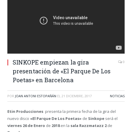
SINKOPE empiezan la gira
0
presentación de «El Parque De Los
Poetas» en Barcelona
POR
JOAN ANTONI ESTOPAÑÁN
EL
21 DICIEMBRE, 2017
NOTICIAS
Etin Producciones
presenta la primera fecha de la gira del
nuevo disco
«
El Parque De Los Poetas»
de
Sinkope
será el
viernes 26 de Enero
de
2018
en la
sala
Razzmatazz 2
de