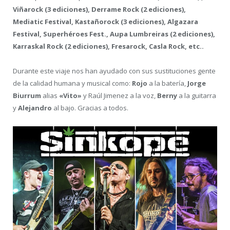
Viñarock (3 ediciones), Derrame Rock (2 ediciones),
Mediatic Festival, Kastañorock (3 ediciones), Algazara
Festival, Superhéroes Fest., Aupa Lumbreiras (2 ediciones),
Karraskal Rock (2 ediciones), Fresarock, Casla Rock, etc..
Durante este viaje nos han ayudado con sus sustituciones gente
de la calidad humana y musical como:
Rojo
a la batería,
Jorge
Biurrum
alias
«Vito»
y Raúl Jimenez a la voz,
Berny
a la guitarra
y
Alejandro
al bajo. Gracias a todos.