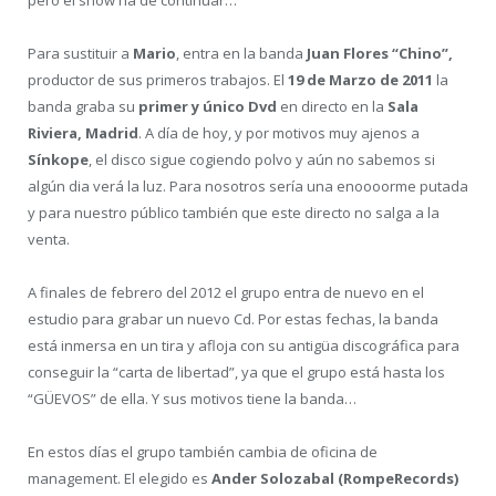
Para sustituir a
Mario
, entra en la banda
Juan Flores “Chino”,
productor de sus primeros trabajos. El
19 de Marzo de 2011
la
banda graba su
primer y único Dvd
en directo en la
Sala
Riviera, Madrid
. A día de hoy, y por motivos muy ajenos a
Sínkope
, el disco sigue cogiendo polvo y aún no sabemos si
algún dia verá la luz. Para nosotros sería una enoooorme putada
y para nuestro público también que este directo no salga a la
venta.
A finales de febrero del 2012 el grupo entra de nuevo en el
estudio para grabar un nuevo Cd. Por estas fechas, la banda
está inmersa en un tira y afloja con su antigüa discográfica para
conseguir la “carta de libertad”, ya que el grupo está hasta los
“GÜEVOS” de ella. Y sus motivos tiene la banda…
En estos días el grupo también cambia de oficina de
management. El elegido es
Ander Solozabal (RompeRecords)