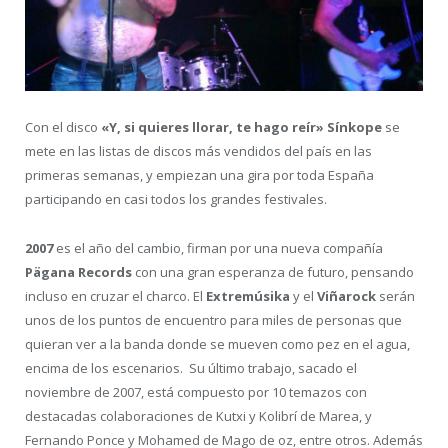
Con el disco
«Y, si quieres llorar, te hago reír» Sínkope
se
mete en las listas de discos más vendidos del país en las
primeras semanas, y empiezan una gira por toda España
participando en casi todos los grandes festivales.
2007
es el año del cambio, firman por una nueva compañía
Pägana Records
con una gran esperanza de futuro, pensando
incluso en cruzar el charco. El
Extremúsika
y el
Viñarock
serán
unos de los puntos de encuentro para miles de personas que
quieran ver a la banda donde se mueven como pez en el agua,
encima de los escenarios. Su último trabajo, sacado el
noviembre de 2007, está compuesto por 10 temazos con
destacadas colaboraciones de Kutxi y Kolibrí de Marea, y
Fernando Ponce y Mohamed de Mago de oz, entre otros. Además