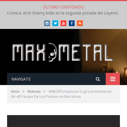
ÚLTIMO CONTENIDO
Crónica: Arch Enemy brilla en la segunda jornada del Leyendas del Rock – Jueves – Agosto 2026
Instagram
Twitter
Youtube
Facebook
RSS
NAVIGATE
»
»
Inicio
Noticias
SINKOPE empiezan la gira presentación
de «El Parque De Los Poetas» en Barcelona