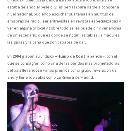
estaba dejando el pellejo (y las perras) para darse a conocer a
nivel nacional, pudiendo escuchar sus temas en multitud de
emisoras de radio, leer entrevistas en revistas especializadas y
ver en alguna tv local y sobre todo se les puede oír y ver encima
de un escenario, que es donde se notan las tablas, la madurez,
las ganas y la caña que son capaces de dar…
En
2004
graban su 5º disco
«Humo de Contrabando»
, con el
que se consagran como una de las bandas más prometedoras
del país llevándose varios premios como grupo revelación del
año, y llenando salas como La Riviera de Madrid.