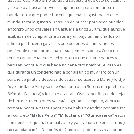
desaparecía. Pero él no estaba dispuesto a que esto se acabara,
y se puso a buscar nuevos componentes para formar otra
banda con la que poder hacer lo que más le gustaba en este
mundo, tocar la guitarra. Después de buscar por varios pueblos
encontró unos chavales en Castuera a unos 30 Km., que aunque
acababan de comprar una batera y un bajo tenían una ilusión
infinita por hacer algo, así es que después de unos meses
pegándole empezaron a hacer sus primeros bolos. Como no
tenían cantante Mario era el que tenia que echarle narices y
berrear (por que lo que hacia no tiene otro nombre), el caso es
que durante un concierto había por allí un tío muy raro con un
parche de pirata y después de acabar se acercó a Mario y le dijo
“oye, me llamo Vito y soy de Quintana de la Serena (un pueblo a
8 Km. de Castuera) y lo mío es cantar”. Ostias! por fin puedo dejar
de berrear. Bueno pues ya está el grupo al completo, ahora un
nombre, por que hasta ahora no se habían decidido por ninguno
en concreto
“Malos Pelos” “Miloctanos” “Quincazarca”
estos
son nombres que habían utilizado y ya era hora de buscar uno y
no cambiarlo más. Después de 2 horas…. joder nos va a dar un