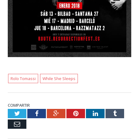
Rolo Tomassi
While She Sleeps
COMPARTIR
Twitter
Facebook
Google+
Pinterest
LinkedIn
Tumblr
Email