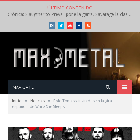
ÚLTIMO CONTENIDO
Crónica: Slaugther to Prevail pone la garra, Savatage la clase en la apertura del Leyendas del Rock – Miércoles – Agosto 2026
Instagram
Twitter
Youtube
Facebook
RSS
NAVIGATE
»
»
Inicio
Noticias
Rolo Tomassi invitados en la gira
española de While She Sleeps