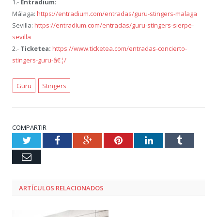
1.-
Entradium
:
Málaga:
https://entradium.com/entradas/guru-stingers-malaga
Sevilla:
https://entradium.com/entradas/guru-stingers-sierpe-
sevilla
2.-
Ticketea:
https://www.ticketea.com/entradas-concierto-
stingers-guru-â€¦/
Güru
Stingers
COMPARTIR
Twitter
Facebook
Google+
Pinterest
LinkedIn
Tumblr
Email
ARTÍCULOS RELACIONADOS