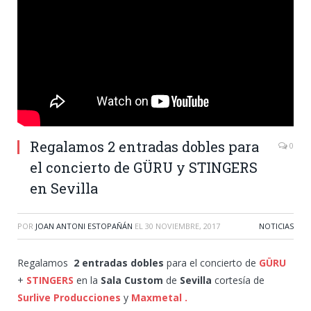
Regalamos 2 entradas dobles para
0
el concierto de GÜRU y STINGERS
en Sevilla
POR
JOAN ANTONI ESTOPAÑÁN
EL
30 NOVIEMBRE, 2017
NOTICIAS
Regalamos
2 entradas dobles
para el concierto de
GÜRU
+
STINGERS
en la
Sala Custom
de
Sevilla
cortesía de
Surlive Producciones
y
Maxmetal .