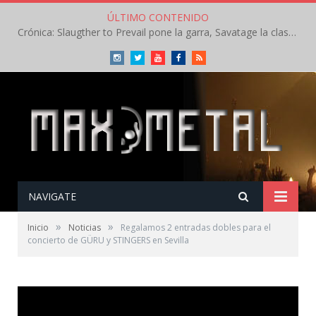
ÚLTIMO CONTENIDO
Crónica: Slaugther to Prevail pone la garra, Savatage la clase en la apertura del Leyendas del Rock – Miércoles – Agosto 2026
Instagram
Twitter
Youtube
Facebook
RSS
NAVIGATE
»
»
Inicio
Noticias
Regalamos 2 entradas dobles para el
concierto de GÜRU y STINGERS en Sevilla