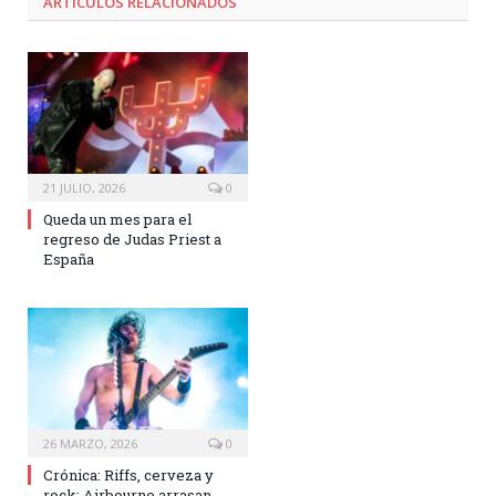
ARTÍCULOS RELACIONADOS
21 JULIO, 2026
0
Queda un mes para el
regreso de Judas Priest a
España
26 MARZO, 2026
0
Crónica: Riffs, cerveza y
rock: Airbourne arrasan