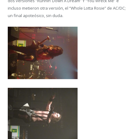
dos versiones “Runnin’ Down A Dream” Y “You Wreck Me” e
incluso metieron otra versión, el “Whole Lotta Rosie” de AC/DC;
un final apoteósico, sin duda.