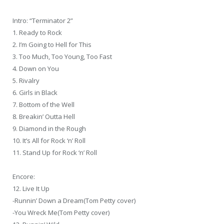
Intro: “Terminator 2”
1. Ready to Rock
2. I’m Going to Hell for This
3. Too Much, Too Young, Too Fast
4. Down on You
5. Rivalry
6. Girls in Black
7. Bottom of the Well
8. Breakin’ Outta Hell
9. Diamond in the Rough
10. It’s All for Rock ‘n’ Roll
11. Stand Up for Rock ‘n’ Roll
Encore:
12. Live It Up
-Runnin’ Down a Dream(Tom Petty cover)
-You Wreck Me(Tom Petty cover)