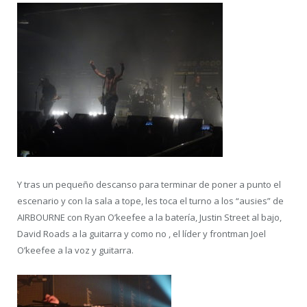
Y tras un pequeño descanso para terminar de poner a punto el
escenario y con la sala a tope, les toca el turno a los “ausies” de
AIRBOURNE con Ryan O’keefee a la batería, Justin Street al bajo,
David Roads a la guitarra y como no , el líder y frontman Joel
O’keefee a la voz y guitarra.