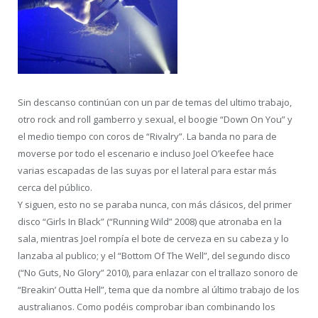
Sin descanso continúan con un par de temas del ultimo trabajo,
otro rock and roll gamberro y sexual, el boogie “Down On You” y
el medio tiempo con coros de “Rivalry”. La banda no para de
moverse por todo el escenario e incluso Joel O’keefee hace
varias escapadas de las suyas por el lateral para estar más
cerca del público.
Y siguen, esto no se paraba nunca, con más clásicos, del primer
disco “Girls In Black” (“Running Wild” 2008) que atronaba en la
sala, mientras Joel rompía el bote de cerveza en su cabeza y lo
lanzaba al publico; y el “Bottom Of The Well”, del segundo disco
(“No Guts, No Glory” 2010), para enlazar con el trallazo sonoro de
“Breakin’ Outta Hell”, tema que da nombre al último trabajo de los
australianos. Como podéis comprobar iban combinando los