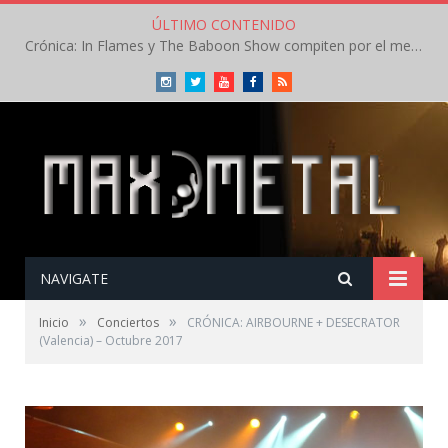
ÚLTIMO CONTENIDO
Crónica: In Flames y The Baboon Show compiten por el mejor concierto del día en el Leyendas del Rock – Viernes – Agosto 2026
Instagram
Twitter
Youtube
Facebook
RSS
NAVIGATE
»
»
Inicio
Conciertos
CRÓNICA: AIRBOURNE + DESECRATOR
(Valencia) – Octubre 2017