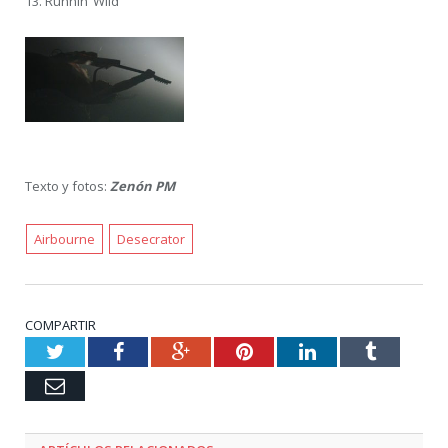
13. Runnin’ Wild
Texto y fotos:
Zenón PM
Airbourne
Desecrator
COMPARTIR
Twitter
Facebook
Google+
Pinterest
LinkedIn
Tumblr
Email