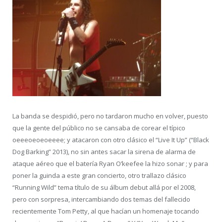
La banda se despidió, pero no tardaron mucho en volver, puesto
que la gente del público no se cansaba de corear el típico
oeeeoeoeoeeee; y atacaron con otro clásico el “Live It Up” (“Black
Dog Barking” 2013), no sin antes sacar la sirena de alarma de
ataque aéreo que el batería Ryan O’keefee la hizo sonar ; y para
poner la guinda a este gran concierto, otro trallazo clásico
“Running Wild” tema título de su álbum debut allá por el 2008,
pero con sorpresa, intercambiando dos temas del fallecido
recientemente Tom Petty, al que hacían un homenaje tocando