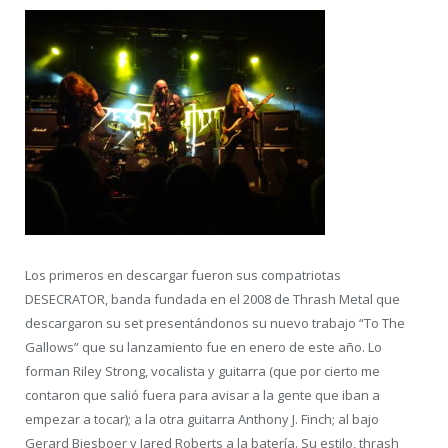
Los primeros en descargar fueron sus compatriotas
DESECRATOR, banda fundada en el 2008 de Thrash Metal que
descargaron su set presentándonos su nuevo trabajo “To The
Gallows” que su lanzamiento fue en enero de este año. Lo
forman Riley Strong, vocalista y guitarra (que por cierto me
contaron que salió fuera para avisar a la gente que iban a
empezar a tocar); a la otra guitarra Anthony J. Finch; al bajo
Gerard Biesboer y Jared Roberts a la batería. Su estilo, thrash