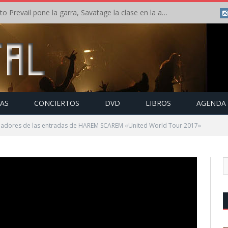
Crónica: Slaugther to Prevail pone la garra, Savatage la clase en la apertura del Leyendas del Rock – Miércoles – Agosto 2026
TAS
CONCIERTOS
DVD
LIBROS
AGENDA
nadores de las entradas de HAREM SCAREM «United World Tour 2017»