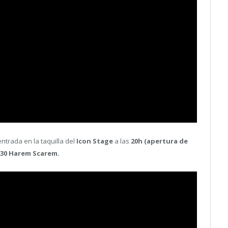
ntrada en la taquilla del
Icon Stage
a las
20h (apertura de
30 Harem Scarem.