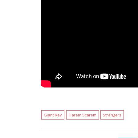
Giant Rev
Harem Scarem
Strangers