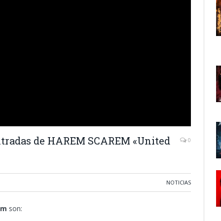
 entradas de HAREM SCAREM «United
0
NOTICIAS
em
son: