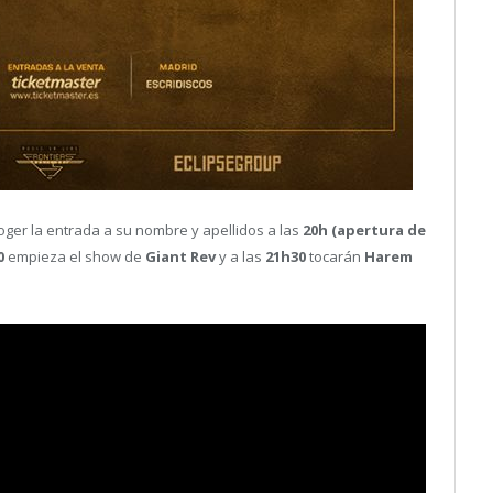
ger la entrada a su nombre y apellidos a las
20h (apertura de
0
empieza el show de
Giant Rev
y a las
21h30
tocarán
Harem