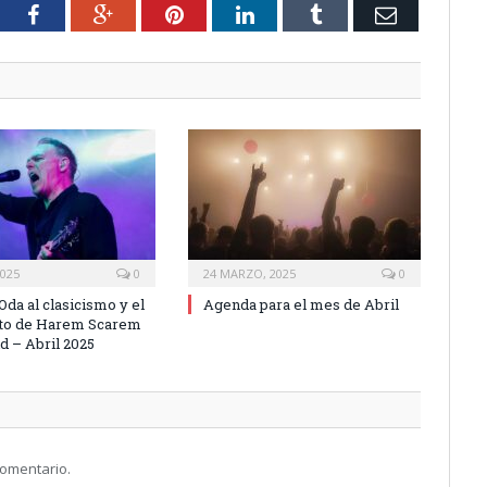
tter
Facebook
Google+
Pinterest
LinkedIn
Tumblr
Email
2025
0
24 MARZO, 2025
0
Oda al clasicismo y el
Agenda para el mes de Abril
sto de Harem Scarem
d – Abril 2025
comentario.