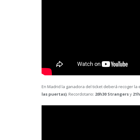
En Madrid la ganadora del ticket deberá recoger la e
las puertas)
. Recordotario:
20h30 Strangers
y
21h