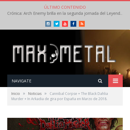
ÚLTIMO CONTENIDO
Crónica: Arch Enemy brilla en la segunda jornada del Leyendas del Rock – Jueves – Agosto 2026
Instagram
Twitter
Youtube
Facebook
RSS
NAVIGATE
»
»
Inicio
Noticias
Cannibal Corpse + The Black Dahlia
Murder + In Arkadia de gira por España en Marzo de 2018.