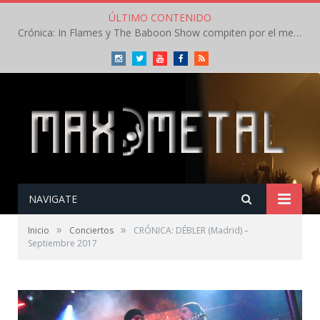
ÚLTIMO CONTENIDO
Crónica: In Flames y The Baboon Show compiten por el mejor concierto del día en el Leyendas del Rock – Viernes – Agosto 2026
Instagram
Twitter
Youtube
Facebook
RSS
NAVIGATE
»
»
Inicio
Conciertos
CRÓNICA: DÉBLER (Madrid) –
Septiembre 2017