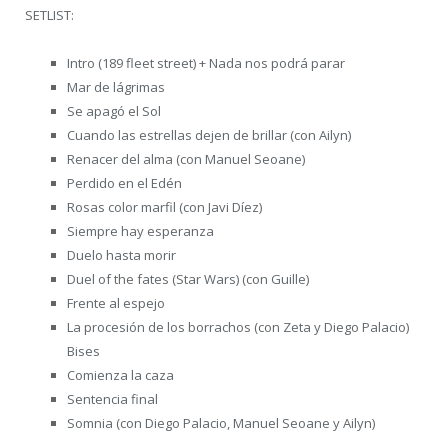
SETLIST:
Intro (189 fleet street) + Nada nos podrá parar
Mar de lágrimas
Se apagó el Sol
Cuando las estrellas dejen de brillar (con Ailyn)
Renacer del alma (con Manuel Seoane)
Perdido en el Edén
Rosas color marfil (con Javi Díez)
Siempre hay esperanza
Duelo hasta morir
Duel of the fates (Star Wars) (con Guille)
Frente al espejo
La procesión de los borrachos (con Zeta y Diego Palacio)
Bises
Comienza la caza
Sentencia final
Somnia (con Diego Palacio, Manuel Seoane y Ailyn)