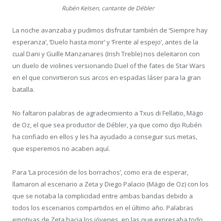
Rubén Kelsen, cantante de Débler
La noche avanzaba y pudimos disfrutar también de ‘Siempre hay
esperanza’, ‘Duelo hasta morir’ y ‘Frente al espejo’, antes de la
cual Dani y Guille Manzanares (Irish Treble) nos deleitaron con
un duelo de violines versionando Duel of the fates de Star Wars
en el que convirtieron sus arcos en espadas láser para la gran
batalla.
No faltaron palabras de agradecimiento a Txus di Fellatio, Mägo
de Oz, el que sea productor de Débler, ya que como dijo Rubén
ha confiado en ellos y les ha ayudado a conseguir sus metas,
que esperemos no acaben aquí.
Para ‘La procesión de los borrachos’, como era de esperar,
llamaron al escenario a Zeta y Diego Palacio (Mägo de Oz) con los
que se notaba la complicidad entre ambas bandas debido a
todos los escenarios compartidos en el último año. Palabras
emotivas de Zeta hacia los jóvenes, en las que expresaba todo