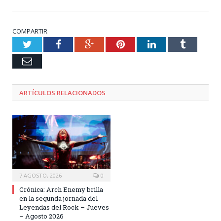
COMPARTIR
Twitter
Facebook
Google+
Pinterest
LinkedIn
Tumblr
Email
ARTÍCULOS RELACIONADOS
7 AGOSTO, 2026
0
Crónica: Arch Enemy brilla
en la segunda jornada del
Leyendas del Rock – Jueves
– Agosto 2026