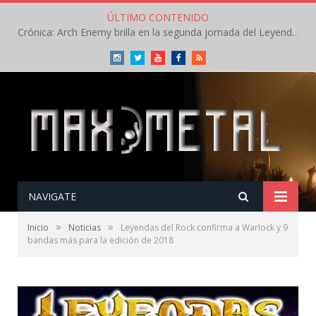
ÚLTIMO CONTENIDO
Crónica: Arch Enemy brilla en la segunda jornada del Leyendas del Rock – Jueves – Agosto 2026
Instagram
Twitter
Youtube
Facebook
RSS
NAVIGATE
»
»
Inicio
Noticias
Leyendas del Rock confirma a Warlock y 9
bandas más para la edición de 2018