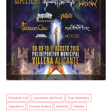
Freedom Call
Leyendas del Rock
Scar Simmetry
Sepultura
Sonata Arctica
Warlock
Watain