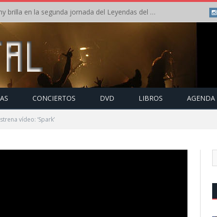
Crónica: Arch Enemy brilla en la segunda jornada del Leyendas del Rock – Jueves – Agosto 2026
TAS
CONCIERTOS
DVD
LIBROS
AGENDA
trena vídeo: ‘Spark’