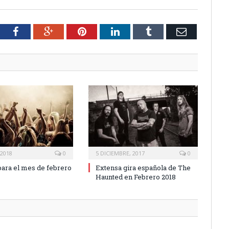
tter
Facebook
Google+
Pinterest
LinkedIn
Tumblr
Email
 2018
0
5 DICIEMBRE, 2017
0
ara el mes de febrero
Extensa gira española de The
Haunted en Febrero 2018