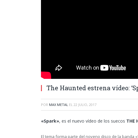
The Haunted estrena vídeo: ‘S
POR
MAX METAL
EL
22 JULIO, 2017
«Spark»
, es el nuevo vídeo de los suecos
THE 
El tema forma parte del noveno disco de la banda «S