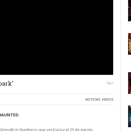
park’
0
NOTICIAS
,
VIDEOS
HAUNTED.
trength In Numbers» que verá la luz el 25 de Agosto.