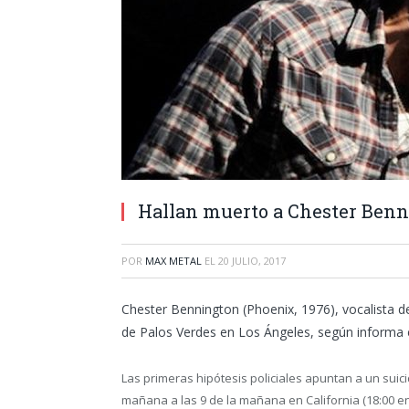
Hallan muerto a Chester Benni
POR
MAX METAL
EL
20 JULIO, 2017
Chester Bennington (Phoenix, 1976), vocalista d
de Palos Verdes en Los Ángeles, según informa 
Las primeras hipótesis policiales apuntan a un suic
mañana a las 9 de la mañana en California (18:00 e