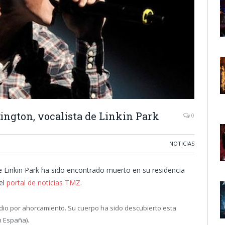
ngton, vocalista de Linkin Park
0
NOTICIAS
e Linkin Park ha sido encontrado muerto en su residencia
el
portal de noticias TMZ
.
idio por ahorcamiento. Su cuerpo ha sido descubierto esta
n España).