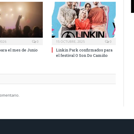
2026
0
15 OCTUBRE, 2025
0
ara el mes de Junio
Linkin Park confirmados para
el festival O Son Do Camiño
comentario.