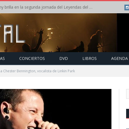
Crónica: Arch Enemy brilla en la segunda jornada del Leyendas del Rock – Jueves – Agosto 2026
TAS
CONCIERTOS
DVD
LIBROS
AGENDA
a Chester Bennington, vocalista de Linkin Park