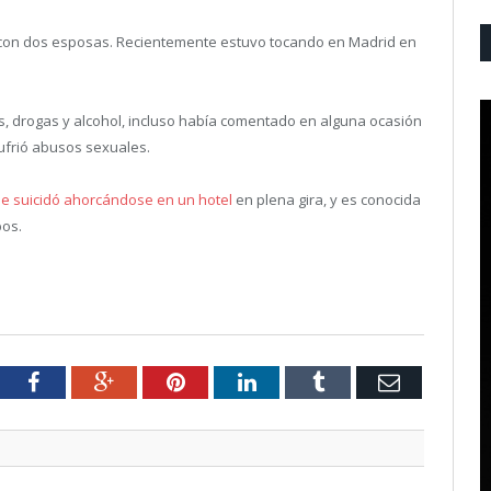
os con dos esposas. Recientemente estuvo tocando en Madrid en
es, drogas y alcohol, incluso había comentado en alguna ocasión
ufrió abusos sexuales.
se suicidó ahorcándose en un hotel
en plena gira, y es conocida
bos.
tter
Facebook
Google+
Pinterest
LinkedIn
Tumblr
Email