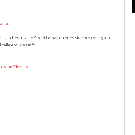
ef=ts
gía y la frescura de Street Lethal, quienes siempre consiguen
 callejero! Más info:
alband/?fref=ts