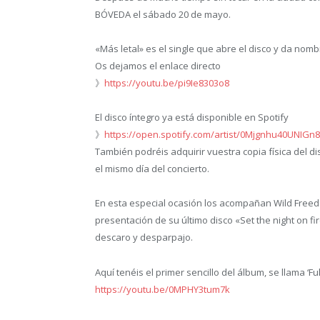
BÓVEDA el sábado 20 de mayo.
«Más letal» es el single que abre el disco y da nom
Os dejamos el enlace directo
》
https://youtu.be/pi9Ie8303o8
El disco íntegro ya está disponible en Spotify
》
https://open.spotify.com/artist/0Mjgnhu40UNIGn8
También podréis adquirir vuestra copia física del 
el mismo día del concierto.
En esta especial ocasión los acompañan Wild Freed
presentación de
su último disco «Set the night on f
descaro y desparpajo.
Aquí tenéis el primer sencillo del álbum, se llama ‘Ful
https://youtu.be/0MPHY3tum7k