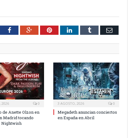
tter
Facebook
Google+
Pinterest
LinkedIn
Tumblr
Email
 2026
0
3 AGOSTO, 2026
0
o de Anette Olzon en
Megadeth anuncian conciertos
n Madrid tocando
en España en Abril
 Nightwish