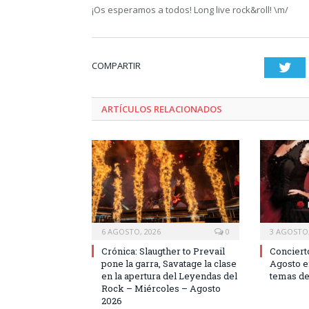
¡Os esperamos a todos! Long live rock&roll! \m/
COMPARTIR
Twi
ARTÍCULOS RELACIONADOS
6 AGOSTO, 2026
0
3 AGOSTO,
Crónica: Slaugther to Prevail
Conciert
pone la garra, Savatage la clase
Agosto e
en la apertura del Leyendas del
temas de
Rock – Miércoles – Agosto
2026