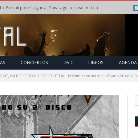
Crónica: Slaugther to Prevail pone la garra, Savatage la clase en la apertura del Leyendas del Rock – Miércoles – Agosto 2026
TAS
CONCIERTOS
DVD
LIBROS
AGENDA
KRAIT, WILD FREEDOM Y STREET LETHAL. Próximo concierto el sábado 20 en la S