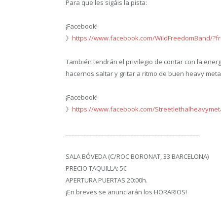
Para que les sigáis la pista:
¡Facebook!
》
https://www.facebook.com/WildFreedomBand/?fr
También tendrán el privilegio de contar con la ener
hacernos saltar y gritar a ritmo de buen heavy metal
¡Facebook!
》
https://www.facebook.com/Streetlethalheavymet
_____________________________________________
SALA BÓVEDA (C/ROC BORONAT, 33 BARCELONA)
PRECIO TAQUILLA: 5€
APERTURA PUERTAS 20:00h.
¡En breves se anunciarán los HORARIOS!