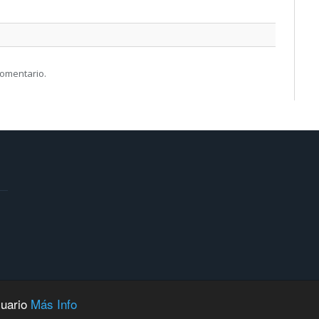
comentario.
suario
Más Info