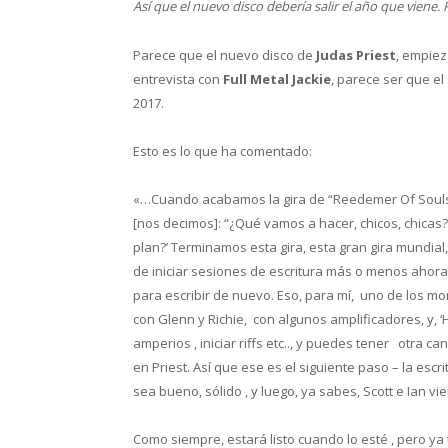
Así que el nuevo disco debería salir el año que viene
Parece que el nuevo disco de
Judas Priest
, empie
entrevista con
Full Metal Jackie
, parece ser que el
2017.
Esto es lo que ha comentado:
«…Cuando acabamos la gira de “Reedemer Of Souls”, 
[nos decimos]: “¿Qué vamos a hacer, chicos, chica
plan?’ Terminamos esta gira, esta gran gira mundial
de iniciar sesiones de escritura más o menos ahora
para escribir de nuevo. Eso, para mí, uno de los 
con Glenn y Richie, con algunos amplificadores, y, ‘H
amperios , iniciar riffs etc.., y puedes tener otra c
en Priest. Así que ese es el siguiente paso – la esc
sea bueno, sólido , y luego, ya sabes, Scott e Ian 
Como siempre, estará listo cuando lo esté , pero y