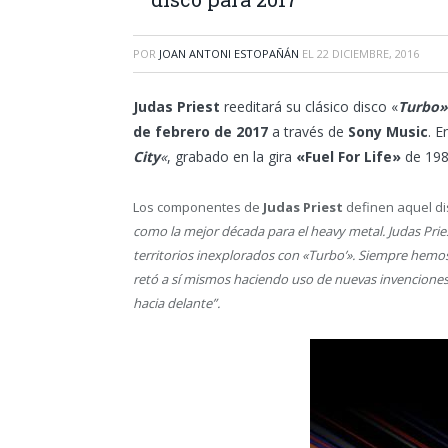
POR
JOAN ANTONI ESTOPAÑÁN
EL
22 DICIEMBRE, 2016
Judas Priest
reeditará su clásico disco «
Turbo»
de febrero de 2017
a través de
Sony Music
. E
City
«
, grabado en la gira
«Fuel For Life»
de 198
Los componentes de
Judas Priest
definen aquel di
como la mejor década para el heavy metal. Judas Prie
territorios inexplorados con «Turbo’». Siempre hemos 
retó a sí mismos haciendo uso de nuevas invenciones 
hacia delante”.