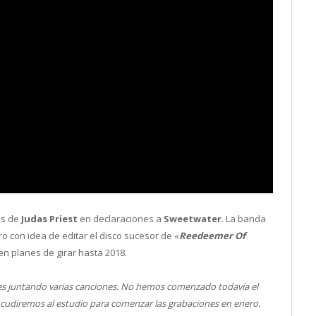
es de
Judas Priest
en declaraciones a
Sweetwater
. La banda
o con idea de editar el disco sucesor de «
Reedeemer Of
n planes de girar hasta 2018.
es juntando varias canciones. No hemos comenzado todavía el
cudiremos al estudio para comenzar las grabaciones en enero.