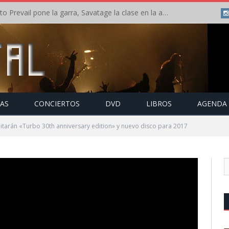
Crónica: Slaugther to Prevail pone la garra, Savatage la clase en la apertura del Leyendas del Rock – Miércoles – Agosto 2026
TAS
CONCIERTOS
DVD
LIBROS
AGENDA
ditarán «Turbo 30th anniversary edition» y nuevo disco para 2017