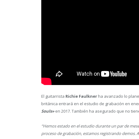
El guitarrista
Richie Faulkner
ha avanzado lo plan
británica entrará en el estudio de grabación en ener
Souls»
en 2017. También ha asegurado que no tiene
“Hemos estado en el estudio durante un par de mes
proceso de grabación, estamos registrando demos. A