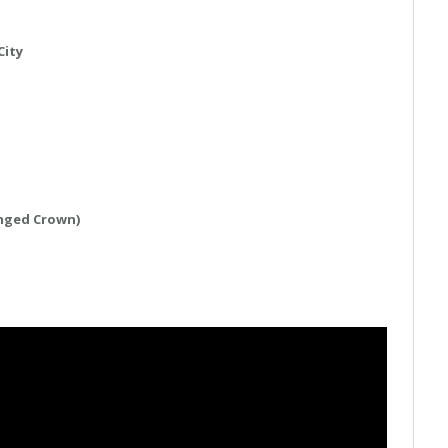
City
nged Crown)