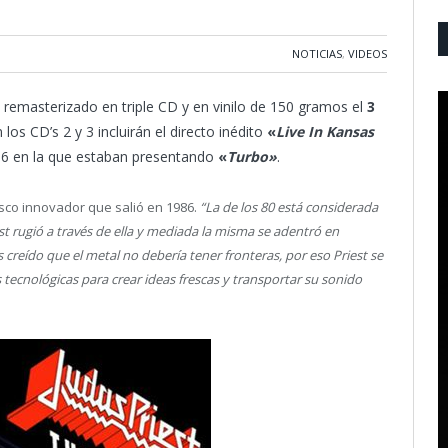
NOTICIAS
,
VIDEOS
remasterizado en triple CD y en vinilo de 150 gramos el
3
n los CD’s 2 y 3 incluirán el directo inédito
«
Live In Kansas
6 en la que estaban presentando
«
Turbo»
.
sco innovador que salió en 1986.
“La de los 80 está considerada
st rugió a través de ella y mediada la misma se adentró en
creído que el metal no debería tener fronteras, por eso Priest se
tecnológicas para crear ideas frescas y transportar su sonido