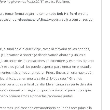
. Pero no giraremos hasta 2018”
, explica Faulkner.
za a tomar forma según ha comentado
Rob Halford
en una
 sucesor de «
Reedemer of Souls»
podría salir a comienzos del
al final de cualquier viaje, como la mayoría de las bandas,
s? ¿Qué vamos a hacer? ¿A dónde vamos ahora? ¿Cuál es el
, justo antes de las vacaciones en diciembre, y estamos a punto
. Y eso es genial. No puedo esperar para entrar en el estudio
momentos más emocionantes en Priest. Entras en una habitación
ey, chicos, tienen una taza de té, lo que sea. ” Girar los
anción para Judas al final del día. Me encanta esa parte de estar
ritura, sesiones, conseguir un poco de material para Judas que
vienen y comenzamos a poner las canciones juntos.
a tenemos una cantidad extraordinaria de ideas recogidas a lo