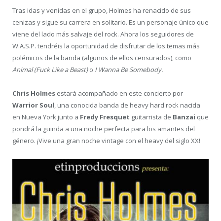
Tras idas y venidas en el grupo, Holmes
ha renacido de sus
cenizas
y sigue su carrera en solitario. Es un personaje único que
viene del lado más salvaje del rock. Ahora los seguidores de
W.A.S.P. tendréis la oportunidad de
disfrutar de los temas más
polémicos de la banda
(algunos de ellos censurados), como
Animal (Fuck Like a Beast)
o
I Wanna Be Somebody.
Chris Holmes
estará acompañado en este concierto por
Warrior Soul
, una conocida banda de heavy hard rock nacida
en Nueva York junto a
Fredy Fresquet
guitarrista de
Banzai
que
pondrá la guinda a una noche perfecta para los amantes del
género. ¡
Vive una gran noche vintage con el heavy del siglo XX
!