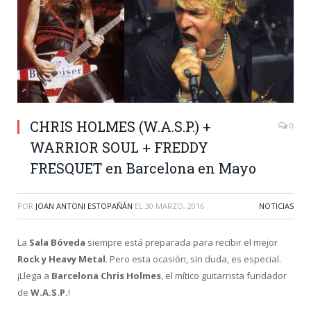
CHRIS HOLMES (W.A.S.P.) +
0
WARRIOR SOUL + FREDDY
FRESQUET en Barcelona en Mayo
POR
JOAN ANTONI ESTOPAÑÁN
EL
30 MARZO, 2016
NOTICIAS
La
Sala Bóveda
siempre está preparada para recibir el mejor
Rock y Heavy Metal
. Pero esta ocasión, sin duda, es especial.
¡Llega a
Barcelona
Chris Holmes
,
el mítico guitarrista fundador
de
W.A.S.P.
!