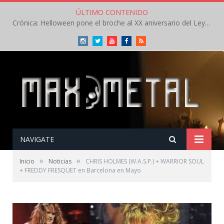
ÚLTIMO CONTENIDO
Crónica: Helloween pone el broche al XX aniversario del Leyendas del Rock – Sábado – Agosto 2026
Instagram
Twitter
Youtube
Facebook
RSS
NAVIGATE
»
»
Inicio
Noticias
CHRIS HOLMES (W.A.S.P.) + WARRIOR SOUL
+ FREDDY FRESQUET en Barcelona en Mayo