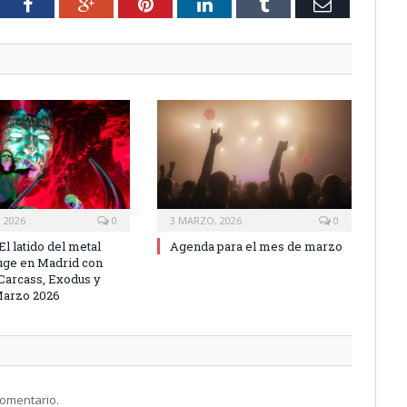
tter
Facebook
Google+
Pinterest
LinkedIn
Tumblr
Email
 2026
0
3 MARZO, 2026
0
El latido del metal
Agenda para el mes de marzo
ruge en Madrid con
 Carcass, Exodus y
Marzo 2026
comentario.