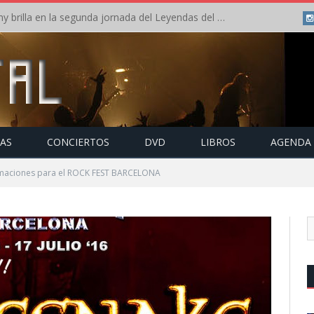
Crónica: Arch Enemy brilla en la segunda jornada del Leyendas del Rock – Jueves – Agosto 2026
TAS
CONCIERTOS
DVD
LIBROS
AGENDA
maciones para el ROCK FEST BARCELONA