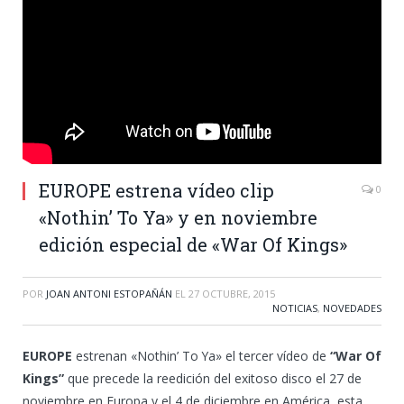
EUROPE estrena vídeo clip
0
«Nothin’ To Ya» y en noviembre
edición especial de «War Of Kings»
POR
JOAN ANTONI ESTOPAÑÁN
EL
27 OCTUBRE, 2015
NOTICIAS
,
NOVEDADES
EUROPE
estrenan «Nothin’ To Ya» el tercer vídeo de
“War Of
Kings”
que precede la reedición del exitoso disco el 27 de
noviembre en Europa y el 4 de diciembre en América, esta