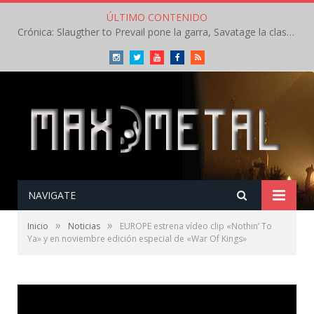
ÚLTIMO CONTENIDO
Crónica: Slaugther to Prevail pone la garra, Savatage la clase en la apertura del Leyendas del Rock – Miércoles – Agosto 2026
Instagram
Twitter
Youtube
Facebook
RSS
NAVIGATE
»
»
Inicio
Noticias
EUROPE estrena vídeo clip «Nothin’ To
Ya» y en noviembre edición especial de «War Of Kings»