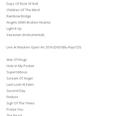
Days Of Rock ‘N’ Roll
Children Of The Mind
Rainbow Bridge
Angels (With Broken Hearts)
Light It Up
Vasastan (Instrumental)
Live At Wacken Open Air 2016 (DVD/Blu-Ray/CD):
War Of Kings
Hole In My Pocket
Superstitious
Scream Of Anger
Last Look At Eden
Second Day
Firebox
Sign Of The Times
Praise You
The Beast