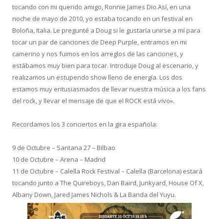
tocando con mi querido amigo, Ronnie James Dio.Así, en una
noche de mayo de 2010, yo estaba tocando en un festival en
Boloña, Italia. Le pregunté a Doug si le gustaría unirse a mí para
tocar un par de canciones de Deep Purple, entramos en mi
camerino y nos fuimos en los arreglos de las canciones, y
estábamos muy bien para tocar. Introduje Doug al escenario, y
realizamos un estupendo show lleno de energía. Los dos
estamos muy entusiasmados de llevar nuestra música a los fans
del rock, y llevar el mensaje de que el ROCK está vivo».
Recordamos los 3 conciertos en la gira española:
9 de Octubre – Santana 27 – Bilbao
10 de Octubre – Arena – Madrid
11 de Octubre – Calella Rock Festival – Calella (Barcelona) estará
tocando junto a The Quireboys, Dan Baird, Junkyard, House Of X,
Albany Down, Jared James Nichols & La Banda del Yuyu.