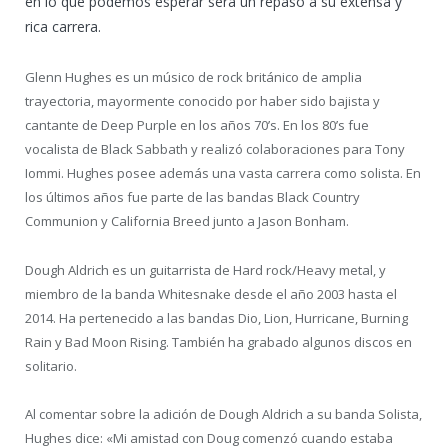
en lo que podemos esperar será un repaso a su extensa y
rica carrera.
Glenn Hughes es un músico de rock británico de amplia
trayectoria, mayormente conocido por haber sido bajista y
cantante de Deep Purple en los años 70’s. En los 80’s fue
vocalista de Black Sabbath y realizó colaboraciones para Tony
Iommi. Hughes posee además una vasta carrera como solista. En
los últimos años fue parte de las bandas Black Country
Communion y California Breed junto a Jason Bonham.
Dough Aldrich es un guitarrista de Hard rock/Heavy metal, y
miembro de la banda Whitesnake desde el año 2003 hasta el
2014. Ha pertenecido a las bandas Dio, Lion, Hurricane, Burning
Rain y Bad Moon Rising. También ha grabado algunos discos en
solitario.
Al comentar sobre la adición de Dough Aldrich a su banda Solista,
Hughes dice: «Mi amistad con Doug comenzó cuando estaba