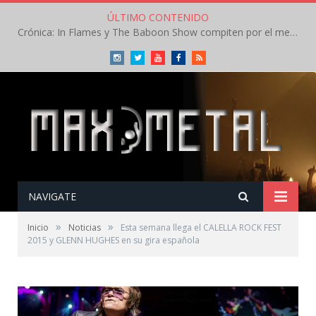
ÚLTIMO CONTENIDO
Crónica: In Flames y The Baboon Show compiten por el mejor concierto del día en el Leyendas del Rock – Viernes – Agosto 2026
Instagram
Twitter
Youtube
Facebook
RSS
NAVIGATE
»
»
Inicio
Noticias
Esta semana llega el CALELLA ROCK FEST
2015 y GLENN HUGHES en su gira española