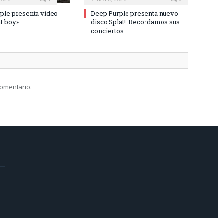
ple presenta vídeo
Deep Purple presenta nuevo
t boy»
disco Splat!. Recordamos sus
conciertos
comentario.