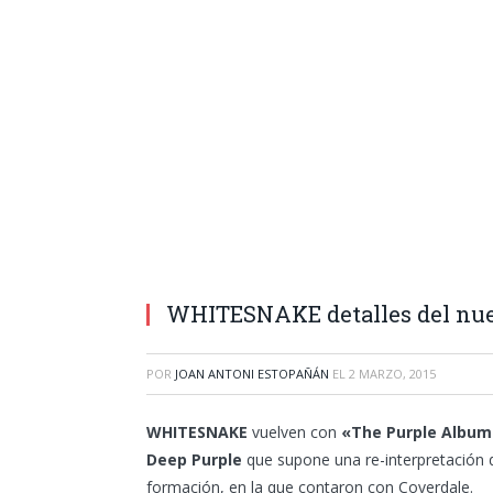
WHITESNAKE detalles del nue
POR
JOAN ANTONI ESTOPAÑÁN
EL
2 MARZO, 2015
WHITESNAKE
vuelven con
«The Purple Album
Deep Purple
que supone una re-interpretación d
formación, en la que contaron con Coverdale.