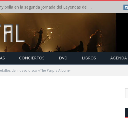
Crónica: Arch Enemy brilla en la segunda jornada del Leyendas del Rock – Jueves – Agosto 2026
TAS
CONCIERTOS
DVD
LIBROS
AGENDA
talles del nuevo disco «The Purple Album»