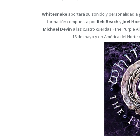
Whitesnake
aportará su sonido y personalidad a
formación compuesta por
Reb Beach
y
Joel Hoe
Michael Devin
a las cuatro cuerdas.»The Purple 
18 de mayo y en América del Norte 