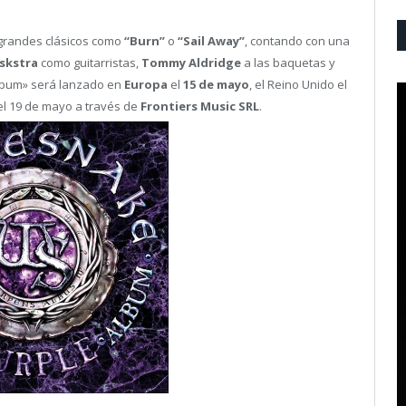
 grandes clásicos como
“Burn”
o
“Sail Away”
, contando con una
skstra
como guitarristas,
Tommy Aldridge
a las baquetas y
Album» será lanzado en
Europa
el
15 de mayo
, el Reino Unido el
el 19 de mayo a través de
Frontiers Music SRL
.