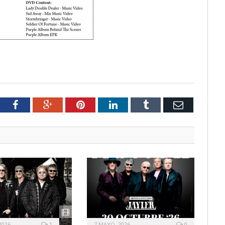
tter
Facebook
Google+
Pinterest
LinkedIn
Tumblr
Email
2026
1
7 MAYO, 2026
0