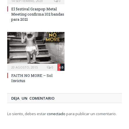
14 SEPTIEMBRE, 2020
0
El festival Graspop Metal
Meeting confirma 102 bandas
para 2021
20 AGOSTO, 2015
0
4.0
FAITH NO MORE – Sol
Invictus
DEJA UN COMENTARIO
Lo siento, debes estar
conectado
para publicar un comentario.