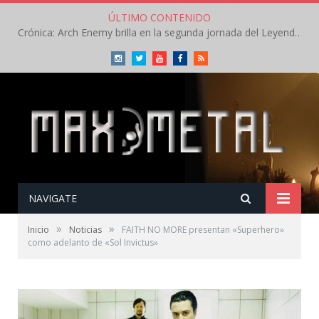
ÚLTIMO CONTENIDO
Crónica: Arch Enemy brilla en la segunda jornada del Leyendas del Rock – Jueves – Agosto 2026
Instagram
Twitter
Youtube
Facebook
RSS
NAVIGATE
»
»
Inicio
Noticias
FAITH NO MORE presentan «Superhero»
como adelanto de «Sol Invictus»