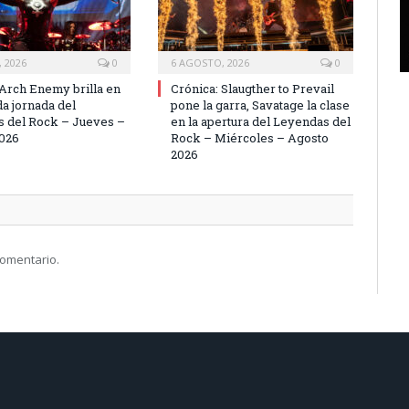
 2026
0
6 AGOSTO, 2026
0
 Arch Enemy brilla en
Crónica: Slaugther to Prevail
da jornada del
pone la garra, Savatage la clase
 del Rock – Jueves –
en la apertura del Leyendas del
026
Rock – Miércoles – Agosto
2026
comentario.