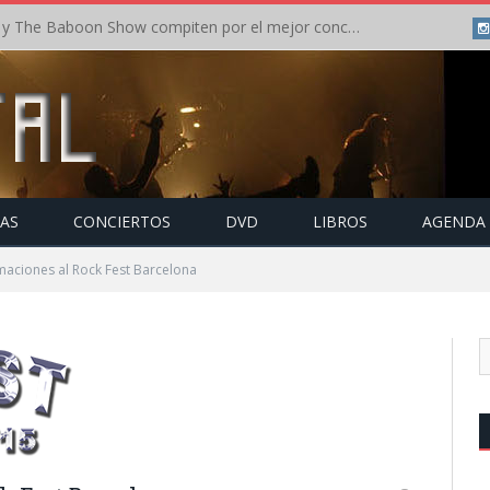
Crónica: In Flames y The Baboon Show compiten por el mejor concierto del día en el Leyendas del Rock – Viernes – Agosto 2026
TAS
CONCIERTOS
DVD
LIBROS
AGENDA
maciones al Rock Fest Barcelona