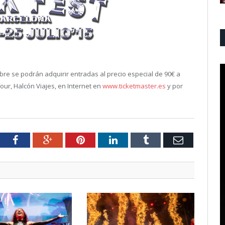
e se podrán adquirir entradas al precio especial de 90€ a
four, Halcón Viajes, en Internet en
www.ticketmaster.es
y por
tter
Facebook
Google+
Pinterest
LinkedIn
Tumblr
Email