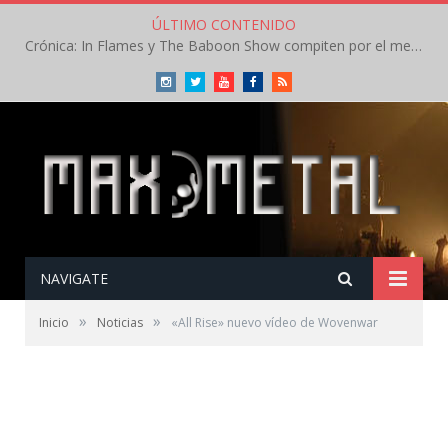
ÚLTIMO CONTENIDO
Crónica: In Flames y The Baboon Show compiten por el mejor concierto del día en el Leyendas del Rock – Viernes – Agosto 2026
Instagram
Twitter
Youtube
Facebook
RSS
NAVIGATE
»
»
Inicio
Noticias
«All Rise» nuevo vídeo de Wovenwar