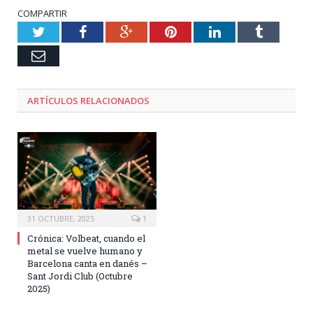
COMPARTIR
Twitter
Facebook
Google+
Pinterest
LinkedIn
Tumblr
Email
ARTÍCULOS RELACIONADOS
31 OCTUBRE, 2025
1
Crónica: Volbeat, cuando el
metal se vuelve humano y
Barcelona canta en danés –
Sant Jordi Club (Octubre
2025)