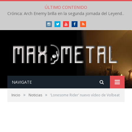
ÚLTIMO CONTENIDO
Crónica: Arch Enemy brilla en la segunda jornada del Leyendas del Rock – Jueves – Agosto 2026
Instagram
Twitter
Youtube
Facebook
RSS
NAVIGATE
»
»
Inicio
Noticias
‘Lonesome Rider’ nuevo vídeo de Volbeat