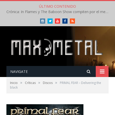
ÚLTIMO CONTENIDO
Crónica: In Flames y The Baboon Show compiten por el mejor concierto del día en el Leyendas del Rock – Viernes – Agosto 2026
Instagram
Twitter
Youtube
Facebook
RSS
NAVIGATE
»
»
»
Inicio
Críticas
Discos
PRIMAL FEAR – Delivering the
black