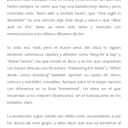
hecho siempre.
Es cierto que hay una balada (muy obvia y poco
redonda) como “Born with a broken heart”, que “One night in
december” es una canción algo más larga y épica o que “Alive
and on fire” tiene un ritmo más lento y marcado con
reminiscencias a los últimos álbumes de Dio.
Sí, todo eso está, pero el mayor peso del disco lo siguen
teniendo cañonazos rápidos y afilados como “King for a day” y
“Rebel faction”, los que inician el disco y en los que coquetean
con bases rítmicas casi thrashers. “Delivering the black” y “When
death comes knocking” también aportan su ración de ritmos
veloces y estribillos coreables. Aunque para mí la mejor canción
con diferencia es la final “Inseminoid”. Un tema en el que
recuerdan a los mejores Stratovarius, sin el barroquismo de los
teclados, claro.
La producción sigue siendo tan nítida como acostumbran a ser
los discos de este grupo, y debo decir que eso no beneficia al