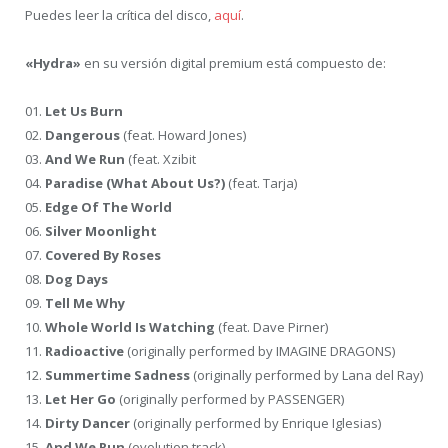
Puedes leer la crítica del disco,
aquí
.
«Hydra»
en su versión digital premium está compuesto de:
01.
Let Us Burn
02.
Dangerous
(feat. Howard Jones)
03.
And We Run
(feat. Xzibit
04.
Paradise (What About Us?)
(feat. Tarja)
05.
Edge Of The World
06.
Silver Moonlight
07.
Covered By Roses
08.
Dog Days
09.
Tell Me Why
10.
Whole World Is Watching
(feat. Dave Pirner)
11.
Radioactive
(originally performed by IMAGINE DRAGONS)
12.
Summertime Sadness
(originally performed by Lana del Ray)
13.
Let Her Go
(originally performed by PASSENGER)
14.
Dirty Dancer
(originally performed by Enrique Iglesias)
15.
And We Run
(evolution track)