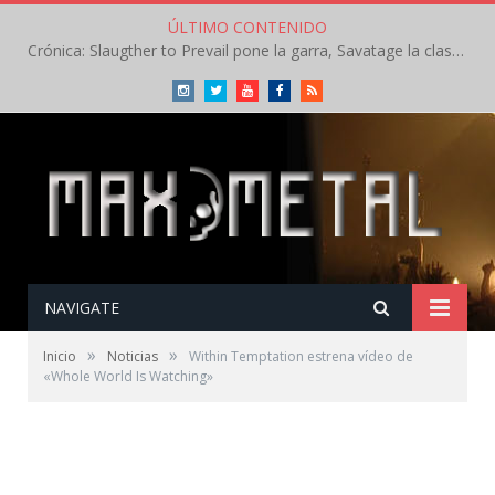
ÚLTIMO CONTENIDO
Crónica: Slaugther to Prevail pone la garra, Savatage la clase en la apertura del Leyendas del Rock – Miércoles – Agosto 2026
Instagram
Twitter
Youtube
Facebook
RSS
NAVIGATE
»
»
Inicio
Noticias
Within Temptation estrena vídeo de
«Whole World Is Watching»