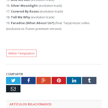
16.
Silver Moonlight
(evolution track)
17.
Covered By Roses
(evolution track)
18.
Tell Me Why
(evolution track)
19.
Paradise (What About Us?)
(feat. Tarja) music video
(exclusive to iTunes premium version)
Within Temptation
COMPARTIR
Twitter
Facebook
Google+
Pinterest
LinkedIn
Tumblr
Email
ARTÍCULOS RELACIONADOS