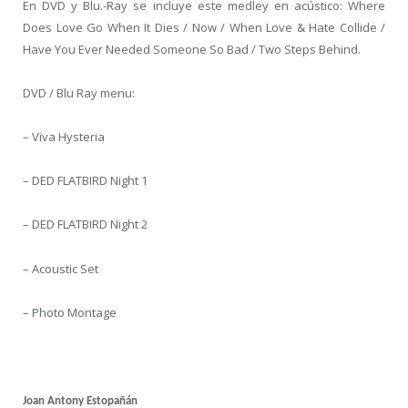
En DVD y Blu.-Ray se incluye este medley en acústico: Where
Does Love Go When It Dies / Now / When Love & Hate Collide /
Have You Ever Needed Someone So Bad / Two Steps Behind.
DVD / Blu Ray menu:
– Viva Hysteria
– DED FLATBIRD Night 1
– DED FLATBIRD Night 2
– Acoustic Set
– Photo Montage
Joan Antony Estopañán