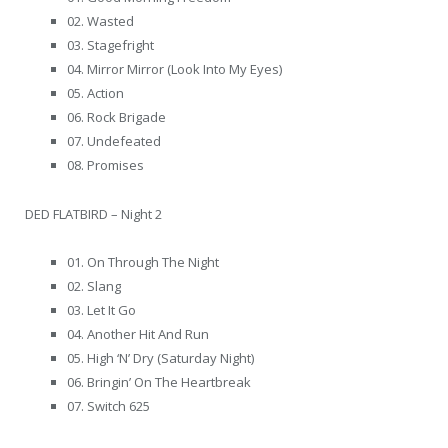
02. Wasted
03. Stagefright
04. Mirror Mirror (Look Into My Eyes)
05. Action
06. Rock Brigade
07. Undefeated
08. Promises
DED FLATBIRD – Night 2
01. On Through The Night
02. Slang
03. Let It Go
04. Another Hit And Run
05. High ‘N’ Dry (Saturday Night)
06. Bringin’ On The Heartbreak
07. Switch 625