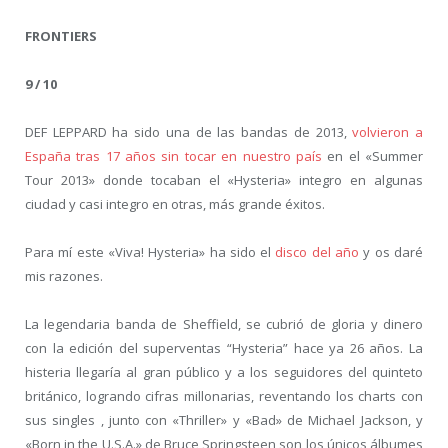
FRONTIERS
9 / 10
DEF LEPPARD ha sido una de las bandas de 2013,
volvieron a
España tras 17 años sin tocar en nuestro país
en el «Summer
Tour 2013» donde tocaban el «Hysteria» integro en algunas
ciudad y casi integro en otras, más grande éxitos.
Para mí este «Viva! Hysteria» ha sido el
disco del año
y os daré
mis razones.
La legendaria banda de Sheffield, se cubrió de gloria y dinero
con la edición del superventas “Hysteria” hace ya 26 años. La
histeria llegaría al gran público y a los seguidores del quinteto
británico, logrando cifras millonarias, reventando los charts con
sus singles , junto con «Thriller» y «Bad» de Michael Jackson, y
«Born in the U.S.A.» de Bruce Springsteen son los únicos álbumes