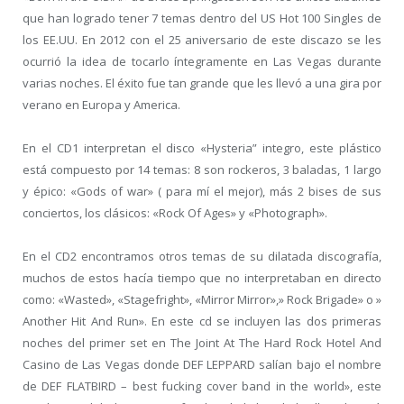
que han logrado tener 7 temas dentro del US Hot 100 Singles de
los EE.UU. En 2012 con el 25 aniversario de este discazo se les
ocurrió la idea de tocarlo íntegramente en Las Vegas durante
varias noches. El éxito fue tan grande que les llevó a una gira por
verano en Europa y America.
En el CD1 interpretan el disco «Hysteria” integro, este plástico
está compuesto por 14 temas: 8 son rockeros, 3 baladas, 1 largo
y épico: «Gods of war» ( para mí el mejor), más 2 bises de sus
conciertos, los clásicos: «Rock Of Ages» y «Photograph».
En el CD2 encontramos otros temas de su dilatada discografía,
muchos de estos hacía tiempo que no interpretaban en directo
como: «Wasted», «Stagefright», «Mirror Mirror»,» Rock Brigade» o »
Another Hit And Run». En este cd se incluyen las dos primeras
noches del primer set en The Joint At The Hard Rock Hotel And
Casino de Las Vegas donde DEF LEPPARD salían bajo el nombre
de DEF FLATBIRD – best fucking cover band in the world», este