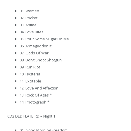
01. Women
02. Rocket
03. Animal
04. Love Bites
05. Pour Some Sugar On Me
06. Armageddon It
07. Gods Of War
08. Don’t Shoot Shotgun
09. Run Riot
10. Hysteria
11. Excitable
12. Love And Affection
13. Rock Of Ages *
14. Photograph *
CD2 DED FLATBIRD – Night 1
01. Good Morning Freedom