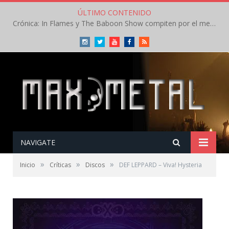
ÚLTIMO CONTENIDO
Crónica: In Flames y The Baboon Show compiten por el mejor concierto del día en el Leyendas del Rock – Viernes – Agosto 2026
Instagram
Twitter
Youtube
Facebook
RSS
NAVIGATE
»
»
»
Inicio
Críticas
Discos
DEF LEPPARD – Viva! Hysteria